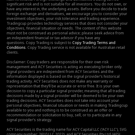
significant risk and is not suitable for all investors. You do not own, or
have any interest in, the underlying assets. Before you decide to trade
foreign exchange and derivatives, we encourage you to consider your
investment objectives, your risk tolerance and trading experience.
Tradingcup provides technology services that does not consider your
objectives, financial situation or needs. The content of this website
must not be construed as personal advice; please seek advice from
an independent financial or tax advisor if you have any
questions. Copy Trading is subject to
Copy Trading Terms and
Conditions
. Copy Trading service is not available for Australian retail
clients.
Disclaimer: Copy traders are responsible for their own risk
management and ACY Securities is acting as executing broker only.
Signal providers are independent from ACY Securities and the
information displayed is based on the signal provider’s historical
trading activity. ACY Securities does not make any warranty or
representation that they’ll be accurate or error free. It is your own
decision to copy a particular signal provider, meaning that all trading
decisions made by a signal provider will be deemed to be your own
trading decisions. ACY Securities does not take into account your
personal objectives, financial situation or needs in making Tradingcup
available to you and nothing is to be construed as an offer or
recommendation or solicitation to buy, sell, or to participate in any
signal provider’s strategy.
ACY Securities is the trading name for ACY Capital LLC ('ACY LLC'), SVG
company number: 2610 LLC 2022), and ACY Securities Pty Ltd (AFSL