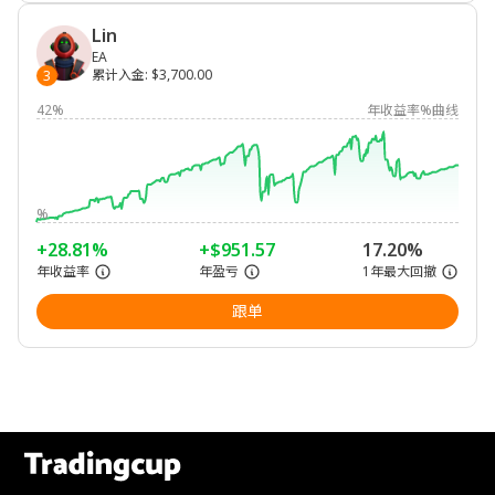
Lin
EA
累计入金
:
$3,700.00
3
42%
年收益率%曲线
%
+28.81%
+$951.57
17.20%
年收益率
年盈亏
1年最大回撤
跟单