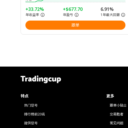
+33.72%
+$677.70
6.91%
年收益率
年盈亏
1年最大回撤
跟单
特点
更多
热门信号
跟单小贴士
排行榜前20名
交易胜者
提供信号
常见问题