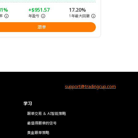
81%
+$951.57
17.20%
率
年盈亏
1年最大回撤
跟单
support@tradingcup.com
学习
跟单交易 ＆ AI智能策略
最值得跟单的信号
黄金跟单策略