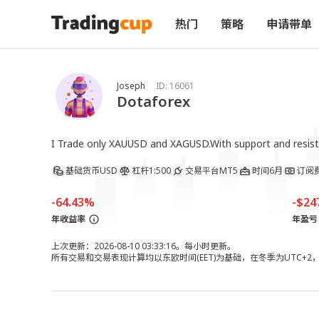
热门
策略
申请带单
Joseph
ID:
16061
Dotaforex
I Trade only XAUUSD and XAGUSD.With support and resis
基础货币
USD
杠杆
1:500
交易平台
MT5
时间
6月
订阅
-64.43%
-$24
年收益率
年盈亏
上次更新：2026-08-10 03:33:16。每小时更新。
所有交易和交易表现计算均以东欧时间(EET)为基础，在冬季为UTC+2