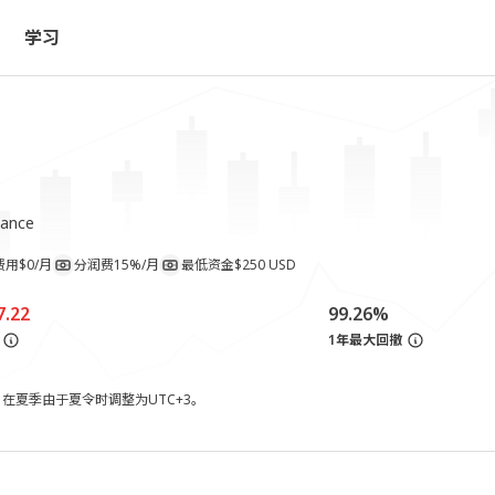
学习
tance 
费用
$0/月
分润费
15%/月
最低资金
$250 USD
7.22
99.26%
1年最大回撤
，在夏季由于夏令时调整为UTC+3。