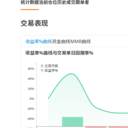
统计数据
当前仓位
历史成交
跟单者
交易表现
收益率%曲线
资金曲线
MMR曲线
收益率%曲线与交易单日回报率%
X:
交易天数
60%
Y:
收益率%
40%
20%
0%
-20%
-40%