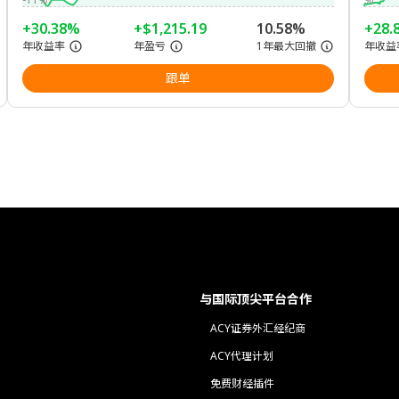
+30.38%
+$1,215.19
10.58%
+28.
年收益率
年盈亏
1年最大回撤
年收益
跟单
与国际顶尖平台合作
ACY证券外汇经纪商
ACY代理计划
免费财经插件