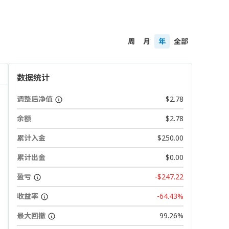
周
月
年
全部
数据统计
调整后净值
$2.78
余额
$2.78
累计入金
$250.00
累计出金
$0.00
盈亏
-$247.22
收益率
-64.43%
最大回撤
99.26%