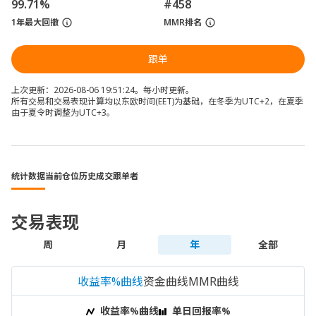
99.71%
#458
1年最大回撤
MMR排名
跟单
上次更新：2026-08-06 19:51:24。每小时更新。
所有交易和交易表现计算均以东欧时间(EET)为基础，在冬季为UTC+2，在夏季
由于夏令时调整为UTC+3。
统计数据
当前仓位
历史成交
跟单者
交易表现
周
月
年
全部
收益率%曲线
资金曲线
MMR曲线
收益率%曲线
单日回报率%