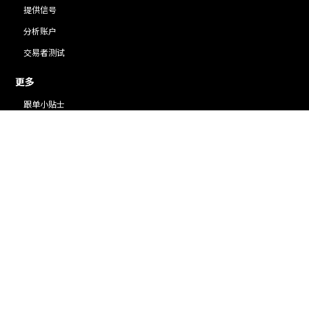
提供信号
分析账户
交易者测试
更多
跟单小贴士
交易胜者
常见问题
条款
隐私
与国际顶尖平台合作
ACY证券外汇经纪商
ACY代理计划
免费财经插件