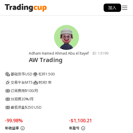
加入
Adham Hamed Ahmad Abu el ltayef
ID:
13199
AW Trading
基础货币
USD
杠杆
1:500
交易平台
MT5
时间
1年
订阅费用
$100/月
分润费
20%/月
最低资金
$250 USD
-99.98%
-$1,100.21
年收益率
年盈亏