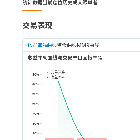
统计数据
当前仓位
历史成交
跟单者
交易表现
收益率%曲线
资金曲线
MMR曲线
收益率%曲线与交易单日回报率%
X:
交易天数
-30%
Y:
收益率%
-40%
-50%
-60%
-70%
-80%
-90%