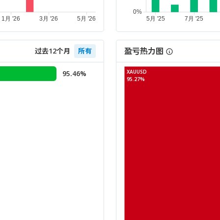
盈亏热力图
过去12个月
所有
XAUUSD
95.46%
95.27%