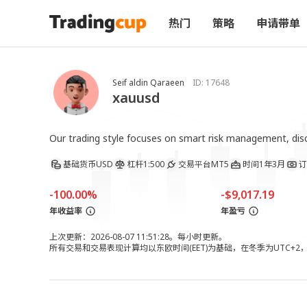
热门
策略
申请带单
Seif aldin Qaraeen
ID:
17648
xauusd
Our trading style focuses on smart risk management, disc
基础货币
USD
杠杆
1:500
交易平台
MT5
时间
1年3月
订
-100.00%
-$9,017.19
年收益率
年盈亏
上次更新：2026-08-07 11:51:28。每小时更新。
所有交易和交易表现计算均以东欧时间(EET)为基础，在冬季为UTC+2