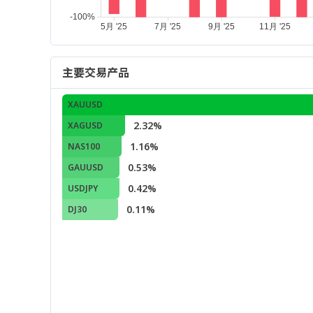
主要交易产品
XAUUSD
2.32%
XAGUSD
1.16%
NAS100
0.53%
GAUUSD
0.42%
USDJPY
0.11%
DJ30