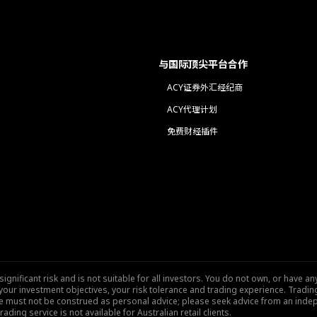
与国际顶尖平台合作
ACY证券外汇经纪商
ACY代理计划
免费财经插件
nificant risk and is not suitable for all investors. You do not own, or have any
our investment objectives, your risk tolerance and trading experience. Tradi
site must not be construed as personal advice; please seek advice from an indep
rading service is not available for Australian retail clients.