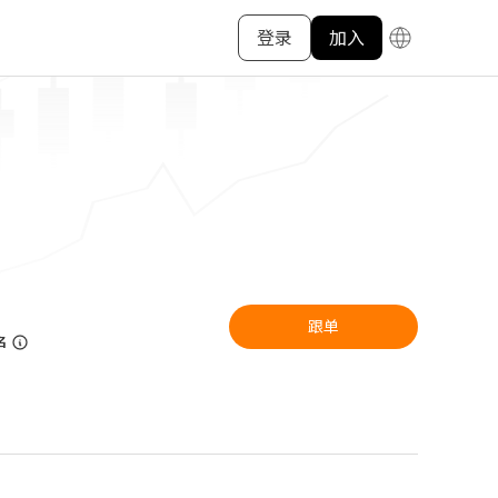
登录
加入
跟单
名