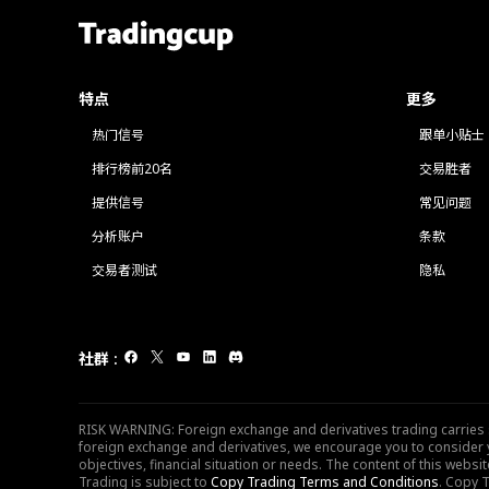
特点
更多
热门信号
跟单小贴士
排行榜前20名
交易胜者
提供信号
常见问题
分析账户
条款
交易者测试
隐私
社群
:
RISK WARNING: Foreign exchange and derivatives trading carries sig
foreign exchange and derivatives, we encourage you to consider y
objectives, financial situation or needs. The content of this web
Trading is subject to
Copy Trading Terms and Conditions
. Copy T