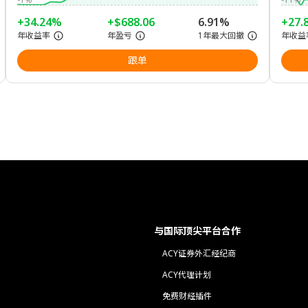
+34.24%
+$688.06
6.91%
+27.
年收益率
年盈亏
1年最大回撤
年收益
跟单
与国际顶尖平台合作
ACY证券外汇经纪商
ACY代理计划
免费财经插件