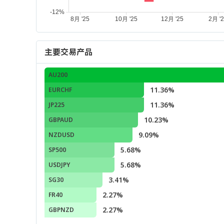
主要交易产品
AU200
11.36%
EURCHF
11.36%
JP225
10.23%
GBPAUD
9.09%
NZDUSD
5.68%
SP500
5.68%
USDJPY
3.41%
SG30
2.27%
FR40
2.27%
GBPNZD