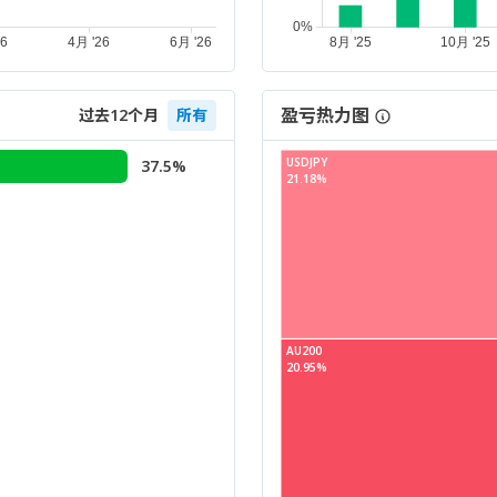
盈亏热力图
过去12个月
所有
USDJPY
37.5%
21.18%
AU200
20.95%