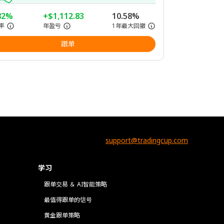
82%
+$1,112.83
10.58%
率
年盈亏
1年最大回撤
跟单
support@tradingcup.com
学习
跟单交易 ＆ AI智能策略
最值得跟单的信号
黄金跟单策略