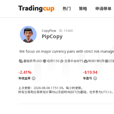
热门
策略
申请带单
CopyFlow
ID:
15460
PipCopy
 We focus on major currency pairs with strict risk manag
基础货币
USD
杠杆
1:50
交易平台
MT5
时间
1年5月
订
-2.41%
-$19.94
年收益率
年盈亏
上次更新：2026-08-06 17:51:39。每小时更新。
所有交易和交易表现计算均以东欧时间(EET)为基础，在冬季为UTC+2