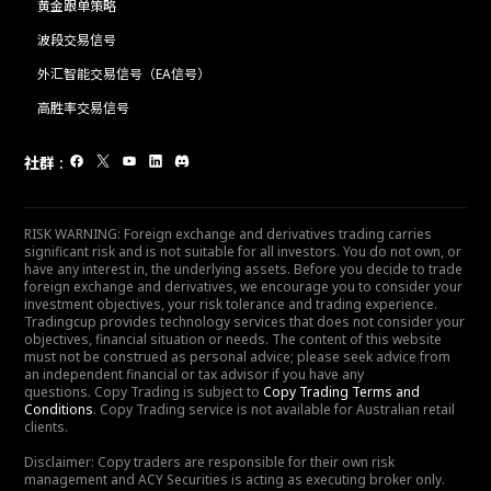
黄金跟单策略
波段交易信号
外汇智能交易信号（EA信号）
高胜率交易信号
社群
:
RISK WARNING: Foreign exchange and derivatives trading carries
significant risk and is not suitable for all investors. You do not own, or
have any interest in, the underlying assets. Before you decide to trade
foreign exchange and derivatives, we encourage you to consider your
investment objectives, your risk tolerance and trading experience.
Tradingcup provides technology services that does not consider your
objectives, financial situation or needs. The content of this website
must not be construed as personal advice; please seek advice from
an independent financial or tax advisor if you have any
questions. Copy Trading is subject to
Copy Trading Terms and
Conditions
. Copy Trading service is not available for Australian retail
clients.
Disclaimer: Copy traders are responsible for their own risk
management and ACY Securities is acting as executing broker only.