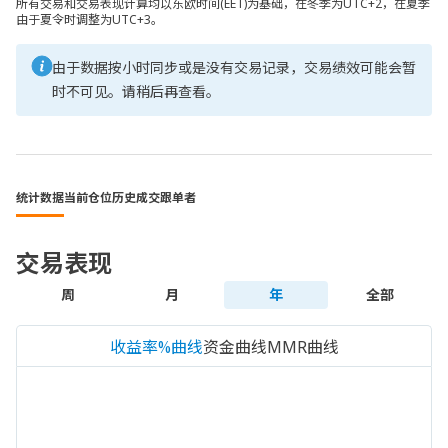
所有交易和交易表现计算均以东欧时间(EET)为基础，在冬季为UTC+2，在夏季
由于夏令时调整为UTC+3。
由于数据按小时同步或是没有交易记录，交易绩效可能会暂
时不可见。请稍后再查看。
统计数据
当前仓位
历史成交
跟单者
交易表现
周
月
年
全部
收益率%曲线
资金曲线
MMR曲线