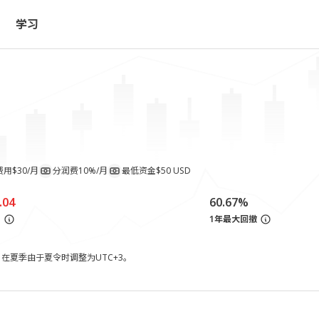
学习
费用
$30/月
分润费
10%/月
最低资金
$50 USD
.04
60.67%
亏
1年最大回撤
，在夏季由于夏令时调整为UTC+3。