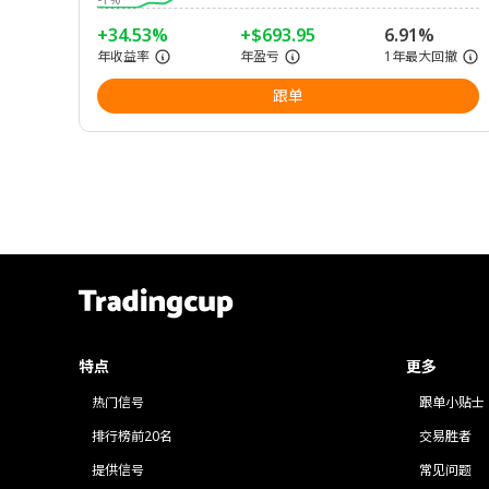
+34.53%
+$693.95
6.91%
年收益率
年盈亏
1年最大回撤
跟单
特点
更多
热门信号
跟单小贴士
排行榜前20名
交易胜者
提供信号
常见问题