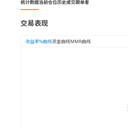
统计数据
当前仓位
历史成交
跟单者
交易表现
收益率%曲线
资金曲线
MMR曲线