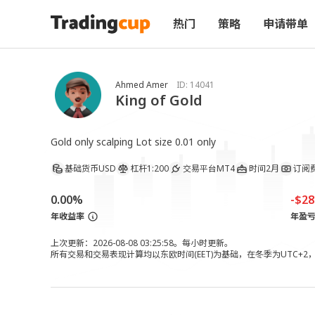
热门
策略
申请带单
Ahmed Amer
ID:
14041
King of Gold
Gold only scalping Lot size 0.01 only 
基础货币
USD
杠杆
1:200
交易平台
MT4
时间
2月
订阅
0.00%
-$28
年收益率
年盈
上次更新：2026-08-08 03:25:58。每小时更新。
所有交易和交易表现计算均以东欧时间(EET)为基础，在冬季为UTC+2