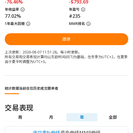
-76.46%
-$793.69
年收益率
年盈亏
77.02%
#235
1年最大回撤
MMR排名
跟单
上次更新：2026-08-07 11:51:28。每小时更新。
所有交易和交易表现计算均以东欧时间(EET)为基础，在冬季为UTC+2，在夏季
由于夏令时调整为UTC+3。
统计数据
当前仓位
历史成交
跟单者
交易表现
周
月
年
全部
收益率%曲线
资金曲线
MMR曲线