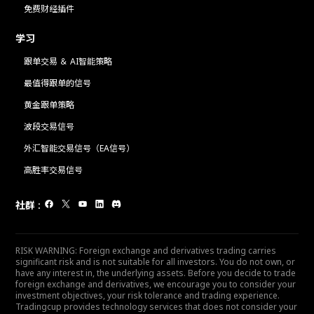
免费财经插件
学习
跟单交易 ＆ AI智能策略
最值得跟单的信号
黄金跟单策略
波段交易信号
外汇智能交易信号（EA信号）
高胜率交易信号
社群
:
RISK WARNING: Foreign exchange and derivatives trading carries
significant risk and is not suitable for all investors. You do not own, or
have any interest in, the underlying assets. Before you decide to trade
foreign exchange and derivatives, we encourage you to consider your
investment objectives, your risk tolerance and trading experience.
Tradingcup provides technology services that does not consider your