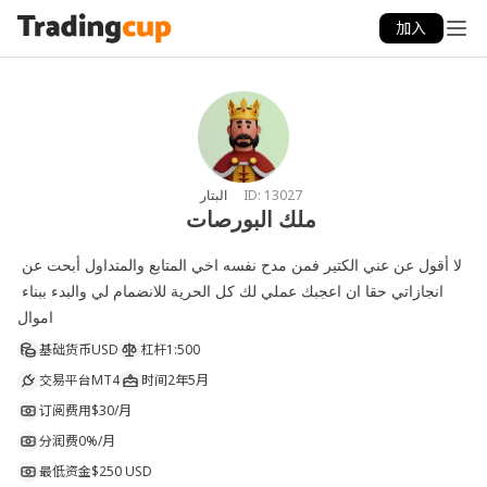
加入
البتار
ID:
13027
ملك البورصات
لا أقول عن عني الكتير فمن مدح نفسه اخي المتابع والمتداول أبحت عن 
انجازاتي حقا ان اعجبك عملي لك كل الحرية للانضمام لي والبدء ببناء 
اموال
基础货币
USD
杠杆
1:500
交易平台
MT4
时间
2年5月
订阅费用
$30/月
分润费
0%/月
最低资金
$250 USD