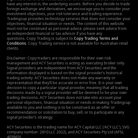
have any interest in, the underlying assets. Before you decide to trade
foreign exchange and derivatives, we encourage you to consider your
investment objectives, your risk tolerance and trading experience.
Tradingcup provides technology services that does not consider your
objectives, financial situation or needs. The content of this website
must not be construed as personal advice; please seek advice from
an independent financial or tax advisor if you have any
questions. Copy Trading is subject to
Copy Trading Terms and
Conditions
. Copy Trading service is not available for Australian retail
clients.
Disclaimer: Copy traders are responsible for their own risk
management and ACY Securities is acting as executing broker only.
Signal providers are independent from ACY Securities and the
information displayed is based on the signal provider’s historical
trading activity. ACY Securities does not make any warranty or
representation that they’ll be accurate or error free. It is your own
decision to copy a particular signal provider, meaning that all trading
decisions made by a signal provider will be deemed to be your own
trading decisions. ACY Securities does not take into account your
personal objectives, financial situation or needs in making Tradingcup
available to you and nothing is to be construed as an offer or
recommendation or solicitation to buy, sell, or to participate in any
signal provider’s strategy.
ACY Securities is the trading name for ACY Capital LLC ('ACY LLC'), SVG
company number: 2610 LLC 2022), and ACY Securities Pty Ltd (AFSL
403863).