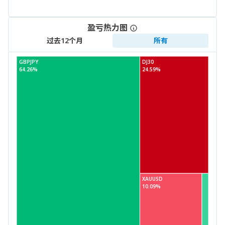
盈亏热力图
过去12个月
所有
GBPJPY
DJ30
64.26%
24.59%
XAUUSD
10.09%