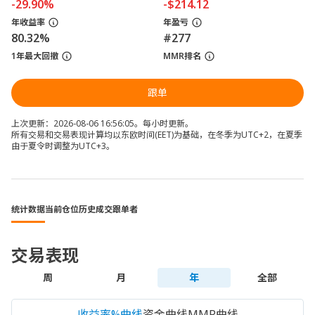
-29.90%
-$214.12
年收益率
年盈亏
80.32%
#277
1年最大回撤
MMR排名
跟单
上次更新：2026-08-06 16:56:05。每小时更新。
所有交易和交易表现计算均以东欧时间(EET)为基础，在冬季为UTC+2，在夏季
由于夏令时调整为UTC+3。
统计数据
当前仓位
历史成交
跟单者
交易表现
周
月
年
全部
收益率%曲线
资金曲线
MMR曲线