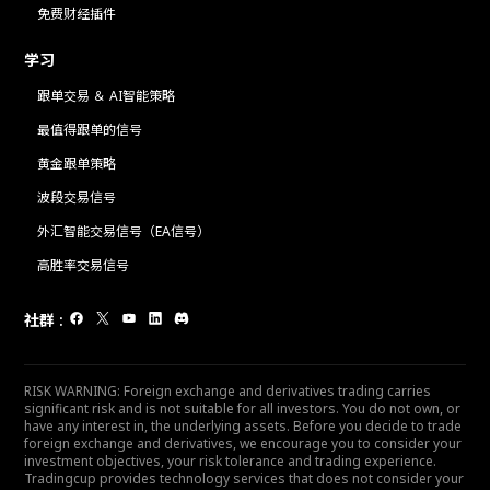
免费财经插件
学习
跟单交易 ＆ AI智能策略
最值得跟单的信号
黄金跟单策略
波段交易信号
外汇智能交易信号（EA信号）
高胜率交易信号
社群
:
RISK WARNING: Foreign exchange and derivatives trading carries
significant risk and is not suitable for all investors. You do not own, or
have any interest in, the underlying assets. Before you decide to trade
foreign exchange and derivatives, we encourage you to consider your
investment objectives, your risk tolerance and trading experience.
Tradingcup provides technology services that does not consider your