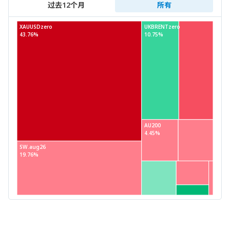
过去12个月
所有
XAUUSDzero
UKBRENTzero
43.76%
10.75%
AU200
4.45%
SW.aug26
19.76%