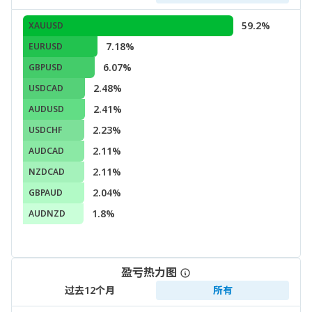
59.2%
XAUUSD
7.18%
EURUSD
6.07%
GBPUSD
2.48%
USDCAD
2.41%
AUDUSD
2.23%
USDCHF
2.11%
AUDCAD
2.11%
NZDCAD
2.04%
GBPAUD
1.8%
AUDNZD
盈亏热力图
过去12个月
所有