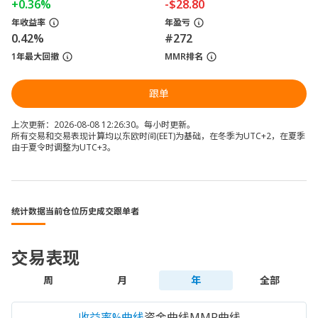
+0.36%
-$28.80
年收益率
年盈亏
0.42%
#272
1年最大回撤
MMR排名
跟单
上次更新：2026-08-08 12:26:30。每小时更新。
所有交易和交易表现计算均以东欧时间(EET)为基础，在冬季为UTC+2，在夏季
由于夏令时调整为UTC+3。
统计数据
当前仓位
历史成交
跟单者
交易表现
周
月
年
全部
收益率%曲线
资金曲线
MMR曲线