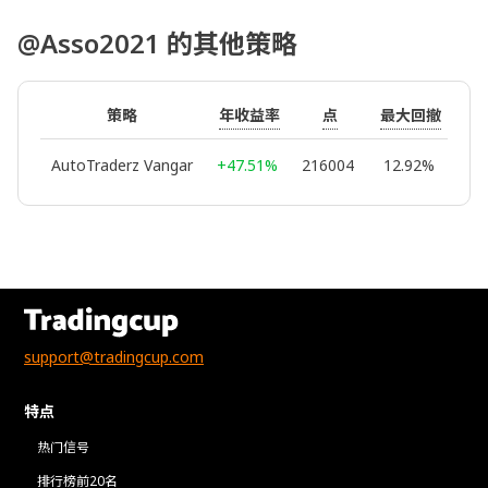
@Asso2021 的其他策略
年收益率
点
最大回撤
策略
交
AutoTraderz Vangar
+47.51%
216004
12.92%
1
support@tradingcup.com
特点
热门信号
排行榜前20名