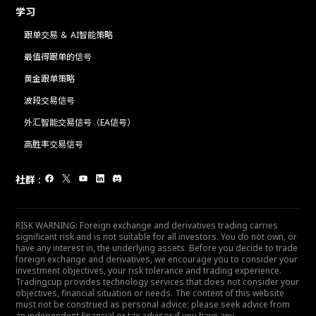
学习
跟单交易 ＆ AI智能策略
最值得跟单的信号
黄金跟单策略
波段交易信号
外汇智能交易信号（EA信号）
高胜率交易信号
社群
:
RISK WARNING: Foreign exchange and derivatives trading carries
significant risk and is not suitable for all investors. You do not own, or
have any interest in, the underlying assets. Before you decide to trade
foreign exchange and derivatives, we encourage you to consider your
investment objectives, your risk tolerance and trading experience.
Tradingcup provides technology services that does not consider your
objectives, financial situation or needs. The content of this website
must not be construed as personal advice; please seek advice from
an independent financial or tax advisor if you have any