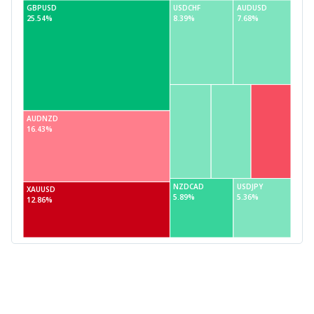
GBPUSD
USDCHF
AUDUSD
25.54%
8.39%
7.68%
AUDNZD
16.43%
NZDCAD
USDJPY
XAUUSD
5.89%
5.36%
12.86%