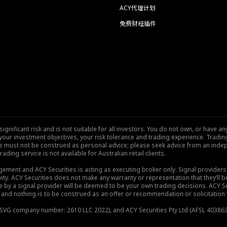
ACY代理计划
免费财经插件
nificant risk and is not suitable for all investors. You do not own, or have any
our investment objectives, your risk tolerance and trading experience. Tradi
site must not be construed as personal advice; please seek advice from an indep
rading service is not available for Australian retail clients.
gement and ACY Securities is acting as executing broker only. Signal provider
vity. ACY Securities does not make any warranty or representation that they’ll be
de by a signal provider will be deemed to be your own trading decisions. ACY S
and nothing is to be construed as an offer or recommendation or solicitation to 
), SVG company number: 2610 LLC 2022), and ACY Securities Pty Ltd (AFSL 403863