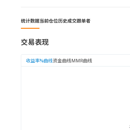
统计数据
当前仓位
历史成交
跟单者
交易表现
收益率%曲线
资金曲线
MMR曲线