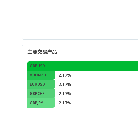
主要交易产品
GBPUSD
2.17%
AUDNZD
2.17%
EURUSD
2.17%
GBPCHF
2.17%
GBPJPY