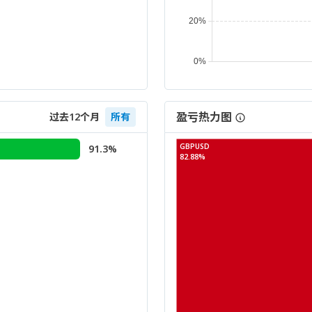
盈亏热力图
过去12个月
所有
GBPUSD
91.3%
82.88%