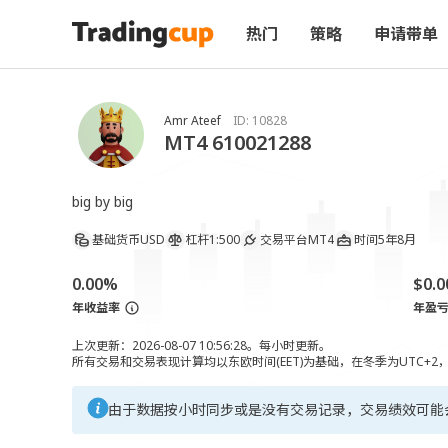
热门
策略
申请带单
Amr Ateef
ID:
10828
MT4 610021288
big by big
基础货币
USD
杠杆
1:500
交易平台
MT4
时间
5年8月
0.00%
$0.0
年收益率
年盈
上次更新：2026-08-07 10:56:28。每小时更新。
所有交易和交易表现计算均以东欧时间(EET)为基础，在冬季为UTC+2
由于数据按小时同步或是没有交易记录，交易绩效可能