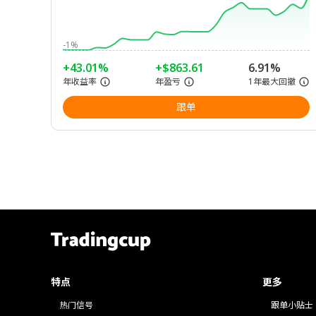
-1%
+43.01%
+$863.61
6.91%
年收益率
年盈亏
1年最大回撤
跟单
特点
更多
热门信号
跟单小贴士