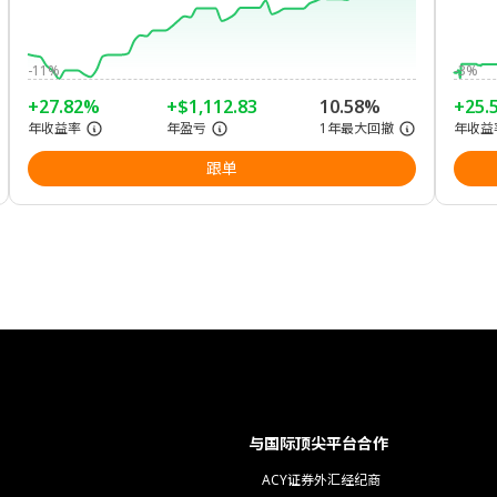
-11%
-3%
+27.82%
+$1,112.83
10.58%
+25.
年收益率
年盈亏
1年最大回撤
年收益
跟单
与国际顶尖平台合作
ACY证券外汇经纪商