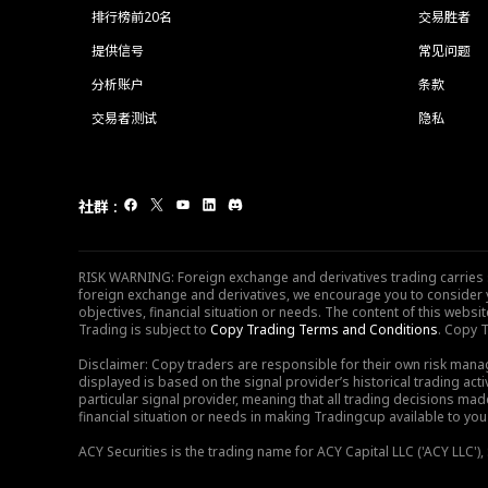
排行榜前20名
交易胜者
提供信号
常见问题
分析账户
条款
交易者测试
隐私
社群
:
RISK WARNING: Foreign exchange and derivatives trading carries sig
foreign exchange and derivatives, we encourage you to consider y
objectives, financial situation or needs. The content of this web
Trading is subject to
Copy Trading Terms and Conditions
. Copy T
Disclaimer: Copy traders are responsible for their own risk mana
displayed is based on the signal provider’s historical trading acti
particular signal provider, meaning that all trading decisions ma
financial situation or needs in making Tradingcup available to you 
ACY Securities is the trading name for ACY Capital LLC ('ACY LLC'