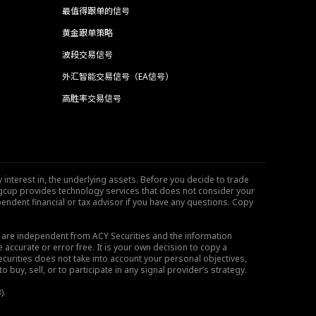
最值得跟单的信号
黄金跟单策略
波段交易信号
外汇智能交易信号（EA信号）
高胜率交易信号
 interest in, the underlying assets. Before you decide to trade
ngcup provides technology services that does not consider your
endent financial or tax advisor if you have any questions. Copy
s are independent from ACY Securities and the information
 accurate or error free. It is your own decision to copy a
ecurities does not take into account your personal objectives,
buy, sell, or to participate in any signal provider’s strategy.
).