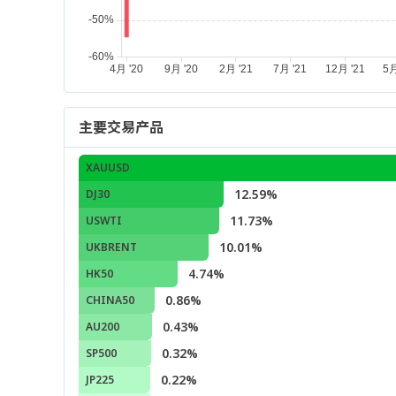
主要交易产品
XAUUSD
12.59%
DJ30
11.73%
USWTI
10.01%
UKBRENT
4.74%
HK50
0.86%
CHINA50
0.43%
AU200
0.32%
SP500
0.22%
JP225