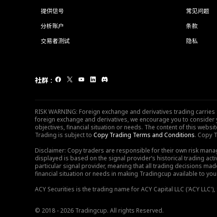
提供信号
常见问题
分析账户
条款
交易者测试
隐私
社群
:
RISK WARNING: Foreign exchange and derivatives trading carries sig
foreign exchange and derivatives, we encourage you to consider y
objectives, financial situation or needs. The content of this web
Trading is subject to
Copy Trading Terms and Conditions
. Copy T
Disclaimer: Copy traders are responsible for their own risk mana
displayed is based on the signal provider’s historical trading acti
particular signal provider, meaning that all trading decisions ma
financial situation or needs in making Tradingcup available to you 
ACY Securities is the trading name for ACY Capital LLC ('ACY LLC'
© 2018 - 2026 Tradingcup. All rights Reserved.