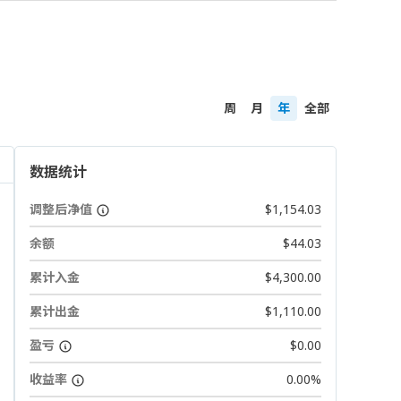
周
月
年
全部
数据统计
调整后净值
$1,154.03
余额
$44.03
累计入金
$4,300.00
累计出金
$1,110.00
盈亏
$0.00
收益率
0.00%