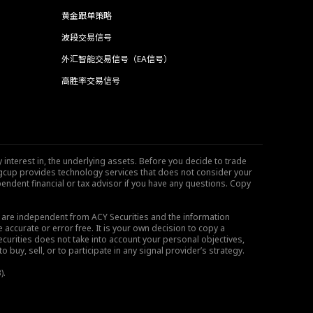
黄金跟单策略
波段交易信号
外汇智能交易信号（EA信号）
高胜率交易信号
 interest in, the underlying assets. Before you decide to trade
ngcup provides technology services that does not consider your
endent financial or tax advisor if you have any questions. Copy
s are independent from ACY Securities and the information
 accurate or error free. It is your own decision to copy a
ecurities does not take into account your personal objectives,
buy, sell, or to participate in any signal provider’s strategy.
).