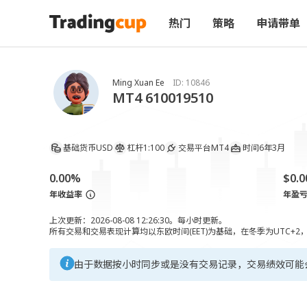
热门
策略
申请带单
Ming Xuan Ee
ID:
10846
MT4 610019510
基础货币
USD
杠杆
1:100
交易平台
MT4
时间
6年3月
0.00%
$0.0
年收益率
年盈
上次更新：2026-08-08 12:26:30。每小时更新。
所有交易和交易表现计算均以东欧时间(EET)为基础，在冬季为UTC+2
由于数据按小时同步或是没有交易记录，交易绩效可能