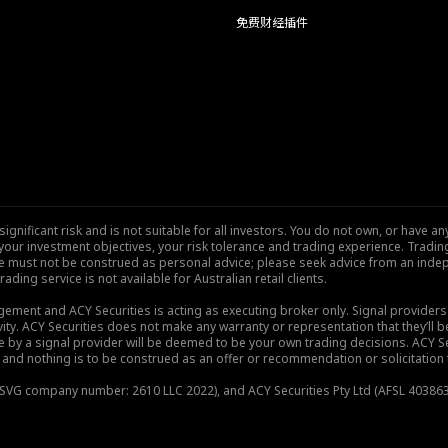
免费财经插件
nificant risk and is not suitable for all investors. You do not own, or have any
our investment objectives, your risk tolerance and trading experience. Tradi
site must not be construed as personal advice; please seek advice from an indep
rading service is not available for Australian retail clients.
gement and ACY Securities is acting as executing broker only. Signal provider
vity. ACY Securities does not make any warranty or representation that they’ll be
de by a signal provider will be deemed to be your own trading decisions. ACY S
and nothing is to be construed as an offer or recommendation or solicitation to 
), SVG company number: 2610 LLC 2022), and ACY Securities Pty Ltd (AFSL 403863