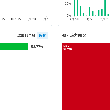
盈亏热力图
过去12个月
所有
DJ30
58.77%
56.77%