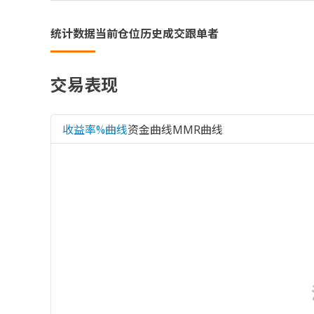
统计数据
当前仓位
历史成交
跟单者
交易表现
收益率%曲线
资金曲线
MMR曲线