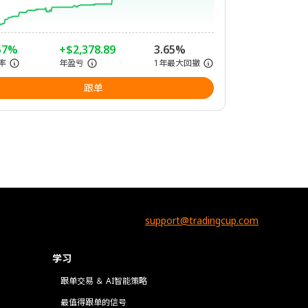
57%
+$2,378.89
3.65%
率
年盈亏
1年最大回撤
跟单
support@tradingcup.com
学习
跟单交易 ＆ AI智能策略
最值得跟单的信号