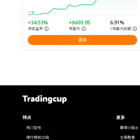
-1%
+34.53%
+$693.95
6.91%
年收益率
年盈亏
1年最大回撤
跟单
特点
更多
热门信号
跟单小贴士
排行榜前20名
交易胜者