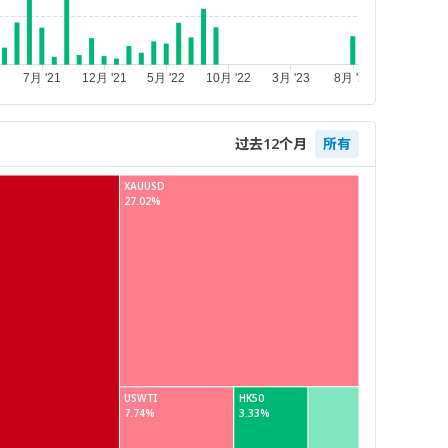
过去12个月
所有
XAUUSD
27.02%
USWTI
HK50
7.74%
3.33%