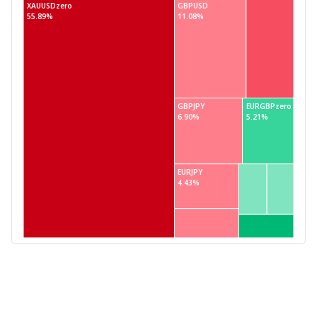
XAUUSDzero
GBPUSD
55.89%
11.08%
GBPJPY
EURGBPzero
6.90%
5.21%
EURJPY
4.43%