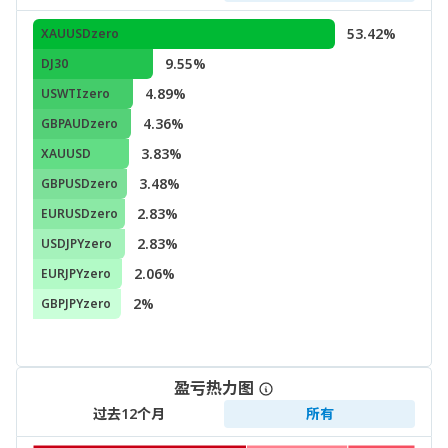
53.42%
XAUUSDzero
9.55%
DJ30
4.89%
USWTIzero
4.36%
GBPAUDzero
3.83%
XAUUSD
3.48%
GBPUSDzero
2.83%
EURUSDzero
2.83%
USDJPYzero
2.06%
EURJPYzero
2%
GBPJPYzero
盈亏热力图
过去12个月
所有