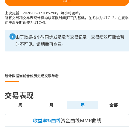
上次更新：2026-08-07 03:52:06。每小时更新。
所有交易和交易表现计算均以东欧时间(EET)为基础，在冬季为UTC+2，在夏季
由于夏令时调整为UTC+3。
由于数据按小时同步或是没有交易记录，交易绩效可能会暂
时不可见。请稍后再查看。
统计数据
当前仓位
历史成交
跟单者
交易表现
周
月
年
全部
收益率%曲线
资金曲线
MMR曲线