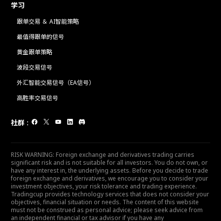
学习
跟单交易 ＆ AI智能策略
最值得跟单的信号
黄金跟单策略
波段交易信号
外汇智能交易信号（EA信号）
高胜率交易信号
社群
:
RISK WARNING: Foreign exchange and derivatives trading carries
significant risk and is not suitable for all investors. You do not own, or
have any interest in, the underlying assets. Before you decide to trade
foreign exchange and derivatives, we encourage you to consider your
investment objectives, your risk tolerance and trading experience.
Tradingcup provides technology services that does not consider your
objectives, financial situation or needs. The content of this website
must not be construed as personal advice; please seek advice from
an independent financial or tax advisor if you have any