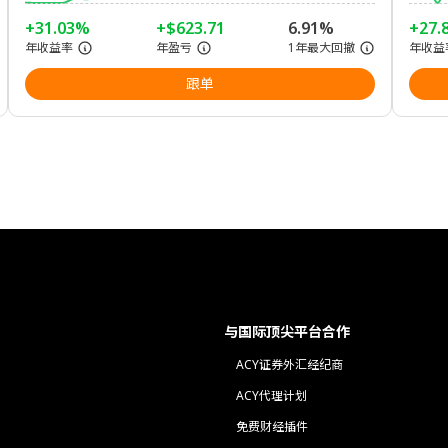
+31.03%
+$623.71
6.91%
+27.
年收益率
年盈亏
1年最大回撤
年收益
跟单
与国际顶尖平台合作
ACY证券外汇经纪商
ACY代理计划
免费财经插件