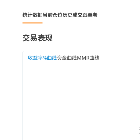
统计数据
当前仓位
历史成交
跟单者
交易表现
收益率%曲线
资金曲线
MMR曲线