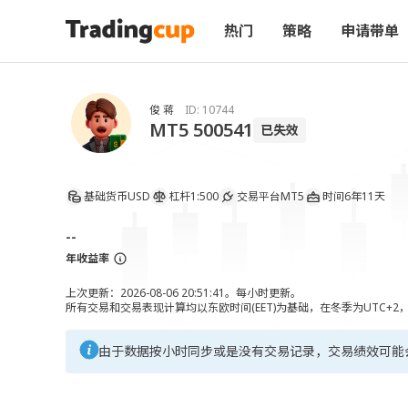
热门
策略
申请带单
俊 蒋
ID:
10744
MT5 500541
已失效
基础货币
USD
杠杆
1:500
交易平台
MT5
时间
6年11天
--
年收益率
上次更新：2026-08-06 20:51:41。每小时更新。
所有交易和交易表现计算均以东欧时间(EET)为基础，在冬季为UTC+2
由于数据按小时同步或是没有交易记录，交易绩效可能