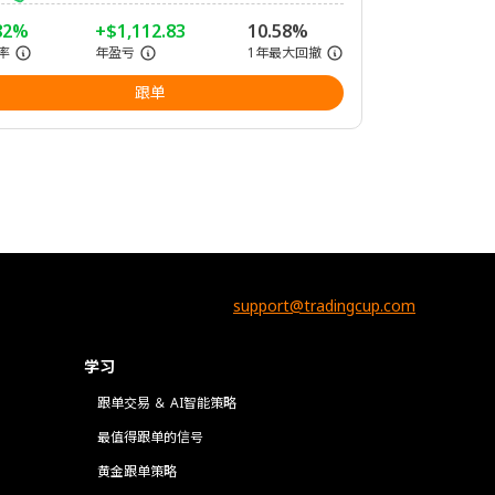
82%
+$1,112.83
10.58%
率
年盈亏
1年最大回撤
跟单
support@tradingcup.com
学习
跟单交易 ＆ AI智能策略
最值得跟单的信号
黄金跟单策略