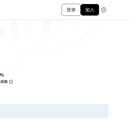
登录
加入
4%
大回撤