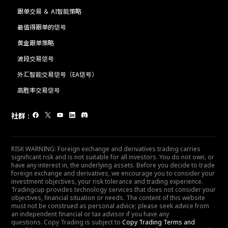
跟单交易 ＆ AI智能策略
最值得跟单的信号
黄金跟单策略
波段交易信号
外汇智能交易信号（EA信号）
高胜率交易信号
社群
:
RISK WARNING: Foreign exchange and derivatives trading carries
significant risk and is not suitable for all investors. You do not own, or
have any interest in, the underlying assets. Before you decide to trade
foreign exchange and derivatives, we encourage you to consider your
investment objectives, your risk tolerance and trading experience.
Tradingcup provides technology services that does not consider your
objectives, financial situation or needs. The content of this website
must not be construed as personal advice; please seek advice from
an independent financial or tax advisor if you have any
questions. Copy Trading is subject to
Copy Trading Terms and