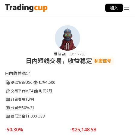
加入
世峰 胡
ID:
17783
日内短线交易，收益稳定
私密信号
日内收益稳定
基础货币
USC
杠杆
1:500
交易平台
MT4
时间
2月
订阅费用
$0/月
分润费
50%/月
最低资金
$1,000 USD
-50.30%
-$25,148.58