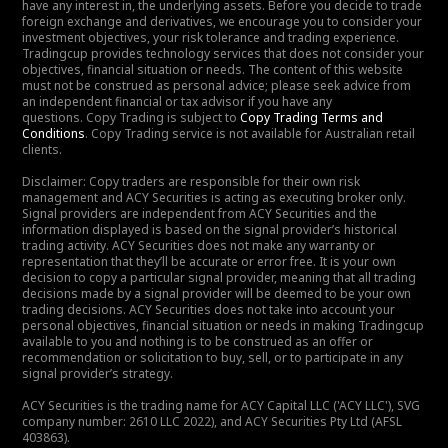
have any interest in, the underlying assets. Before you decide to trade
foreign exchange and derivatives, we encourage you to consider your
investment objectives, your risk tolerance and trading experience.
Tradingcup provides technology services that does not consider your
objectives, financial situation or needs. The content of this website
must not be construed as personal advice; please seek advice from
an independent financial or tax advisor if you have any
questions. Copy Trading is subject to
Copy Trading Terms and
Conditions
. Copy Trading service is not available for Australian retail
clients.
Disclaimer: Copy traders are responsible for their own risk
management and ACY Securities is acting as executing broker only.
Signal providers are independent from ACY Securities and the
information displayed is based on the signal provider’s historical
trading activity. ACY Securities does not make any warranty or
representation that they’ll be accurate or error free. It is your own
decision to copy a particular signal provider, meaning that all trading
decisions made by a signal provider will be deemed to be your own
trading decisions. ACY Securities does not take into account your
personal objectives, financial situation or needs in making Tradingcup
available to you and nothing is to be construed as an offer or
recommendation or solicitation to buy, sell, or to participate in any
signal provider’s strategy.
ACY Securities is the trading name for ACY Capital LLC ('ACY LLC'), SVG
company number: 2610 LLC 2022), and ACY Securities Pty Ltd (AFSL
403863).