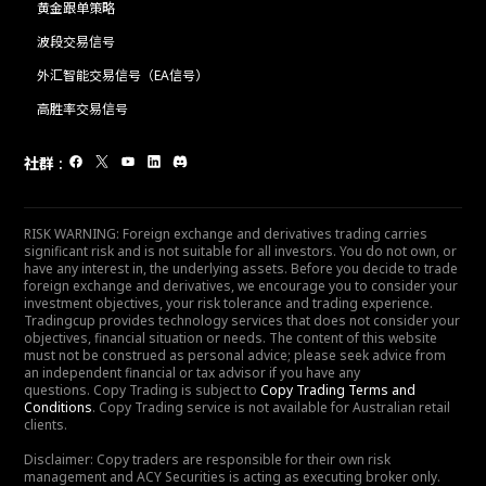
黄金跟单策略
波段交易信号
外汇智能交易信号（EA信号）
高胜率交易信号
社群
:
RISK WARNING: Foreign exchange and derivatives trading carries
significant risk and is not suitable for all investors. You do not own, or
have any interest in, the underlying assets. Before you decide to trade
foreign exchange and derivatives, we encourage you to consider your
investment objectives, your risk tolerance and trading experience.
Tradingcup provides technology services that does not consider your
objectives, financial situation or needs. The content of this website
must not be construed as personal advice; please seek advice from
an independent financial or tax advisor if you have any
questions. Copy Trading is subject to
Copy Trading Terms and
Conditions
. Copy Trading service is not available for Australian retail
clients.
Disclaimer: Copy traders are responsible for their own risk
management and ACY Securities is acting as executing broker only.