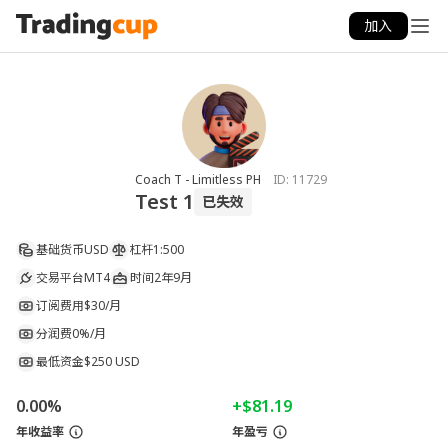
加入
Coach T - Limitless PH
ID:
11729
Test 1
已失效
基础货币
USD
杠杆
1:500
交易平台
MT4
时间
2年9月
订阅费用
$30/月
分润费
0%/月
最低资金
$250 USD
0.00%
+$81.19
年收益率
年盈亏