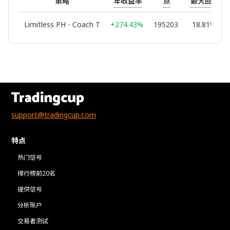
年收益率
点
最大回撤
策略
Limitless PH - Coach T
+274.43%
195203
18.81%
support@tradingcup.com
特点
热门信号
排行榜前20名
提供信号
分析账户
交易者测试