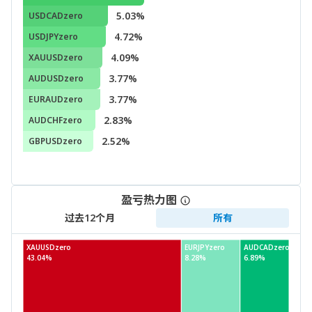
5.03%
USDCADzero
4.72%
USDJPYzero
4.09%
XAUUSDzero
3.77%
AUDUSDzero
3.77%
EURAUDzero
2.83%
AUDCHFzero
2.52%
GBPUSDzero
盈亏热力图
过去12个月
所有
XAUUSDzero
EURJPYzero
AUDCADzero
43.04%
8.28%
6.89%