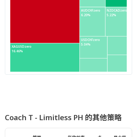
AUDCHFzero
NZDCADzero
6.20%
5.22%
USDCHFzero
5.04%
XAGUSDzero
16.46%
Coach T - Limitless PH 的其他策略