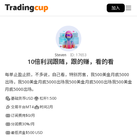
加入
Steven
ID:
17653
10倍利润跟随，跟的赚，看的看
每单止盈止损，不多说，自己看，特别厉害，我500美金月底5000
出场，我500美金月底5000出场我500美金月底5000出场我500美金
月底5000出场。
基础货币
USD
杠杆
1:500
交易平台
MT4
时间
2月
订阅费用
$0/月
分润费
30%/月
最低资金
$500 USD