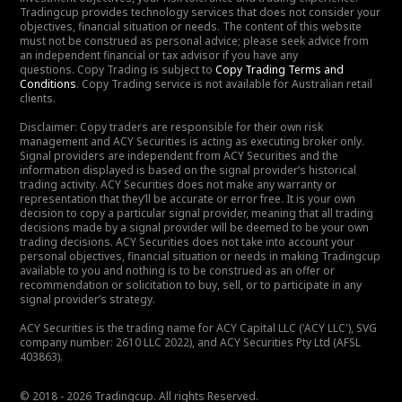
Tradingcup provides technology services that does not consider your
objectives, financial situation or needs. The content of this website
must not be construed as personal advice; please seek advice from
an independent financial or tax advisor if you have any
questions. Copy Trading is subject to
Copy Trading Terms and
Conditions
. Copy Trading service is not available for Australian retail
clients.
Disclaimer: Copy traders are responsible for their own risk
management and ACY Securities is acting as executing broker only.
Signal providers are independent from ACY Securities and the
information displayed is based on the signal provider’s historical
trading activity. ACY Securities does not make any warranty or
representation that they’ll be accurate or error free. It is your own
decision to copy a particular signal provider, meaning that all trading
decisions made by a signal provider will be deemed to be your own
trading decisions. ACY Securities does not take into account your
personal objectives, financial situation or needs in making Tradingcup
available to you and nothing is to be construed as an offer or
recommendation or solicitation to buy, sell, or to participate in any
signal provider’s strategy.
ACY Securities is the trading name for ACY Capital LLC ('ACY LLC'), SVG
company number: 2610 LLC 2022), and ACY Securities Pty Ltd (AFSL
403863).
© 2018 - 2026 Tradingcup. All rights Reserved.