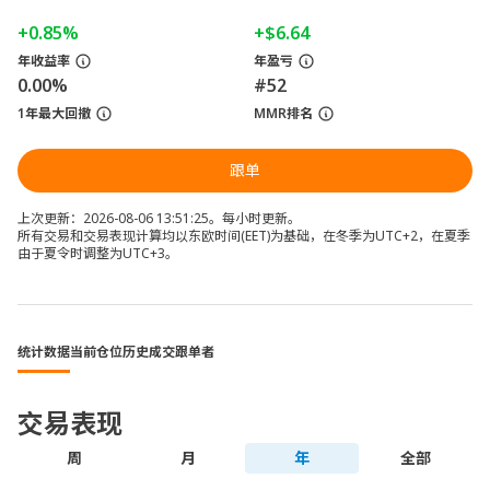
+0.85%
+$6.64
年收益率
年盈亏
0.00%
#52
1年最大回撤
MMR排名
跟单
上次更新：2026-08-06 13:51:25。每小时更新。
所有交易和交易表现计算均以东欧时间(EET)为基础，在冬季为UTC+2，在夏季
由于夏令时调整为UTC+3。
统计数据
当前仓位
历史成交
跟单者
交易表现
周
月
年
全部