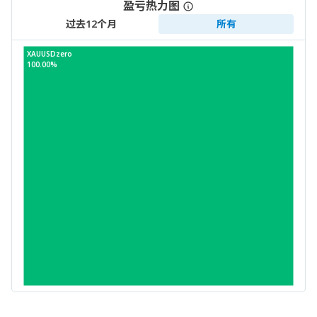
盈亏热力图
过去12个月
所有
XAUUSDzero
100.00%