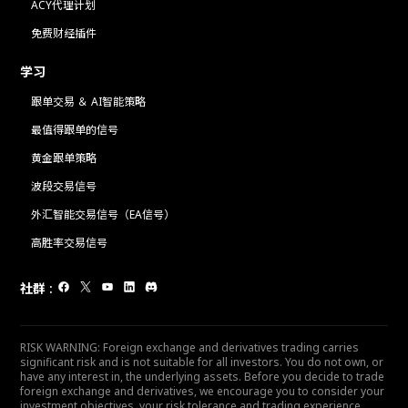
ACY代理计划
免费财经插件
学习
跟单交易 ＆ AI智能策略
最值得跟单的信号
黄金跟单策略
波段交易信号
外汇智能交易信号（EA信号）
高胜率交易信号
社群
:
RISK WARNING: Foreign exchange and derivatives trading carries
significant risk and is not suitable for all investors. You do not own, or
have any interest in, the underlying assets. Before you decide to trade
foreign exchange and derivatives, we encourage you to consider your
investment objectives, your risk tolerance and trading experience.