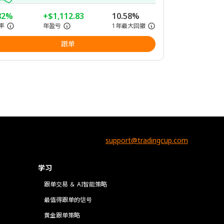
82%
+$1,112.83
10.58%
率
年盈亏
1年最大回撤
跟单
support@tradingcup.com
学习
跟单交易 ＆ AI智能策略
最值得跟单的信号
黄金跟单策略