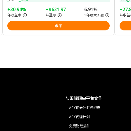
+30.94%
+$621.97
6.91%
+27.
年收益率
年盈亏
1年最大回撤
年收益
跟单
与国际顶尖平台合作
ACY证券外汇经纪商
ACY代理计划
免费财经插件