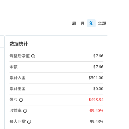
周
月
年
全部
数据统计
调整后净值
$7.66
余额
$7.66
累计入金
$501.00
累计出金
$0.00
盈亏
-$493.34
收益率
-89.40%
最大回撤
99.43%