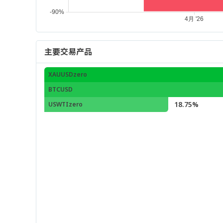
主要交易产品
XAUUSDzero
BTCUSD
18.75%
USWTIzero