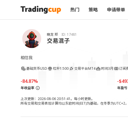
热门
策略
申请带单
晓龙 郑
ID:
17481
交易混子
相信我
基础货币
USD
杠杆
1:500
交易平台
MT4
时间
3月
订阅
-84.87%
-$49
年收益率
年盈亏
上次更新：2026-08-06 20:51:41。每小时更新。
所有交易和交易表现计算均以东欧时间(EET)为基础，在冬季为UTC+2