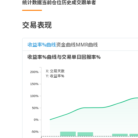
统计数据
当前仓位
历史成交
跟单者
交易表现
收益率%曲线
资金曲线
MMR曲线
收益率%曲线与交易单日回报率%
X:
交易天数
200%
Y:
收益率%
150%
100%
50%
0%
-50%