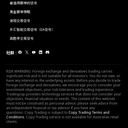
最值得跟单的信号
黄金跟单策略
波段交易信号
外汇智能交易信号（EA信号）
高胜率交易信号
社群
:
RISK WARNING: Foreign exchange and derivatives trading carries
significant risk and is not suitable for all investors. You do not own, or
have any interest in, the underlying assets. Before you decide to trade
foreign exchange and derivatives, we encourage you to consider your
investment objectives, your risk tolerance and trading experience.
Tradingcup provides technology services that does not consider your
objectives, financial situation or needs. The content of this website
must not be construed as personal advice; please seek advice from
an independent financial or tax advisor if you have any
questions. Copy Trading is subject to
Copy Trading Terms and
Conditions
. Copy Trading service is not available for Australian retail
clients.