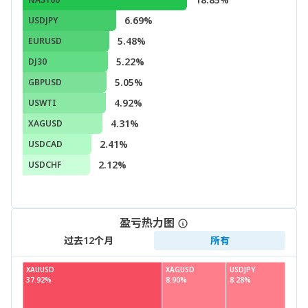
6.69%
USDJPY
5.48%
EURUSD
5.22%
DJ30
5.05%
GBPUSD
4.92%
USWTI
4.31%
XAGUSD
2.41%
USDCAD
2.12%
USDCHF
盈亏热力图
过去12个月
所有
XAUUSD
XAGUSD
USDJPY
37.92%
8.90%
8.28%