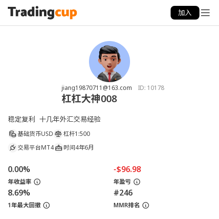
加入
jiang19870711@163.com
ID:
10178
杠杠大神008
稳定复利  十几年外汇交易经验  
基础货币
USD
杠杆
1:500
交易平台
MT4
时间
4年6月
0.00%
-$96.98
年收益率
年盈亏
8.69%
#246
1年最大回撤
MMR排名