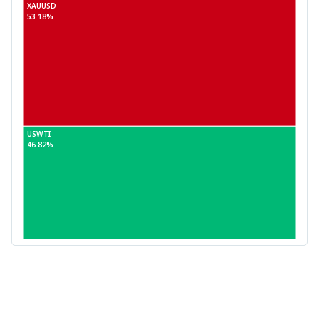
XAUUSD
53.18%
USWTI
46.82%