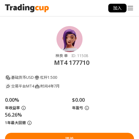
加入
梓良 单
ID:
11508
MT4 177710
基础货币
USD
杠杆
1:500
交易平台
MT4
时间
4年7月
0.00%
$0.00
年收益率
年盈亏
56.26%
1年最大回撤
跟单