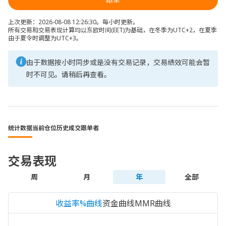
上次更新：2026-08-08 12:26:30。每小时更新。
所有交易和交易表现计算均以东欧时间(EET)为基础，在冬季为UTC+2，在夏季
由于夏令时调整为UTC+3。
由于数据按小时同步或是没有交易记录，交易绩效可能会暂
时不可见。请稍后再查看。
统计数据
当前仓位
历史成交
跟单者
交易表现
周
月
年
全部
收益率%曲线
资金曲线
MMR曲线