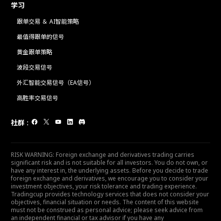
学习
跟单交易 ＆ AI智能策略
最值得跟单的信号
黄金跟单策略
波段交易信号
外汇智能交易信号（EA信号）
高胜率交易信号
社群
:
RISK WARNING: Foreign exchange and derivatives trading carries
significant risk and is not suitable for all investors. You do not own, or
have any interest in, the underlying assets. Before you decide to trade
foreign exchange and derivatives, we encourage you to consider your
investment objectives, your risk tolerance and trading experience.
Tradingcup provides technology services that does not consider your
objectives, financial situation or needs. The content of this website
must not be construed as personal advice; please seek advice from
an independent financial or tax advisor if you have any