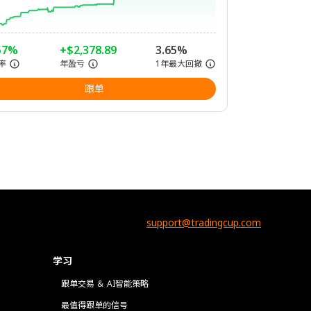
57%
+$2,378.89
3.65%
率
年盈亏
1年最大回撤
跟单
support@tradingcup.com
学习
跟单交易 ＆ AI智能策略
最值得跟单的信号