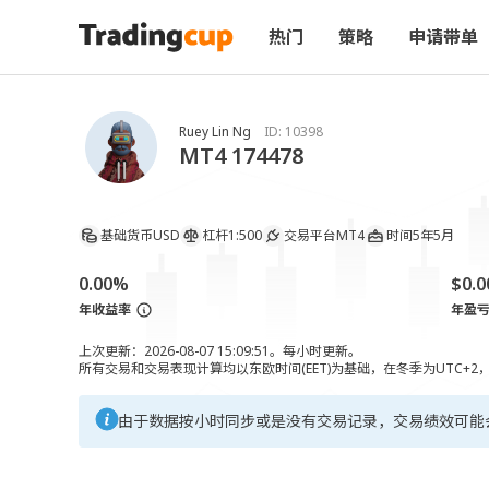
热门
策略
申请带单
Ruey Lin Ng
ID:
10398
MT4 174478
基础货币
USD
杠杆
1:500
交易平台
MT4
时间
5年5月
0.00%
$0.0
年收益率
年盈
上次更新：2026-08-07 15:09:51。每小时更新。
所有交易和交易表现计算均以东欧时间(EET)为基础，在冬季为UTC+2
由于数据按小时同步或是没有交易记录，交易绩效可能