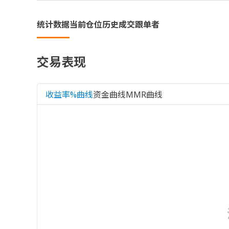
统计数据
当前仓位
历史成交
跟单者
交易表现
收益率%曲线
资金曲线
MMR曲线