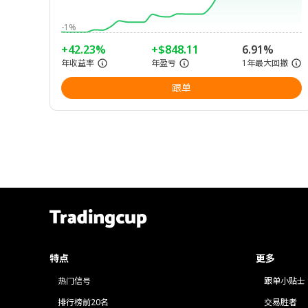
-1%
+42.23%
+$848.11
6.91%
年收益率
年盈亏
1年最大回撤
跟单
特点
更多
热门信号
跟单小贴士
排行榜前20名
交易胜者