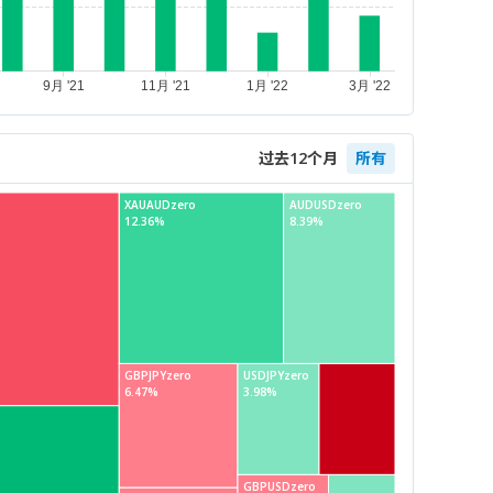
过去12个月
所有
XAUAUDzero
AUDUSDzero
12.36%
8.39%
GBPJPYzero
USDJPYzero
6.47%
3.98%
GBPUSDzero