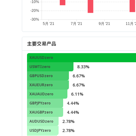
主要交易产品
XAUUSDzero
8.33%
USWTIzero
6.67%
GBPUSDzero
6.67%
XAUEURzero
6.11%
XAUAUDzero
4.44%
GBPJPYzero
4.44%
XAUGBPzero
2.78%
AUDUSDzero
2.78%
USDJPYzero