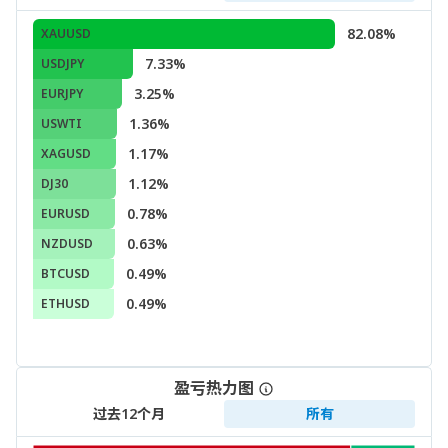
82.08%
XAUUSD
7.33%
USDJPY
3.25%
EURJPY
1.36%
USWTI
1.17%
XAGUSD
1.12%
DJ30
0.78%
EURUSD
0.63%
NZDUSD
0.49%
BTCUSD
0.49%
ETHUSD
盈亏热力图
过去12个月
所有