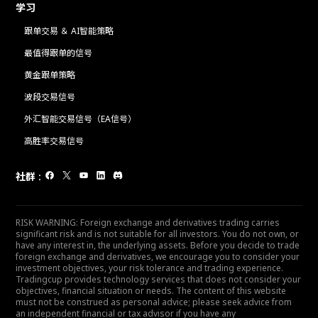
学习
跟单交易 ＆ AI智能策略
最值得跟单的信号
黄金跟单策略
波段交易信号
外汇智能交易信号（EA信号）
高胜率交易信号
社群
:
RISK WARNING: Foreign exchange and derivatives trading carries
significant risk and is not suitable for all investors. You do not own, or
have any interest in, the underlying assets. Before you decide to trade
foreign exchange and derivatives, we encourage you to consider your
investment objectives, your risk tolerance and trading experience.
Tradingcup provides technology services that does not consider your
objectives, financial situation or needs. The content of this website
must not be construed as personal advice; please seek advice from
an independent financial or tax advisor if you have any