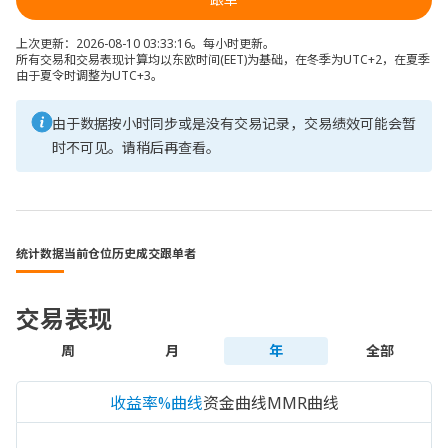
上次更新：2026-08-10 03:33:16。每小时更新。
所有交易和交易表现计算均以东欧时间(EET)为基础，在冬季为UTC+2，在夏季
由于夏令时调整为UTC+3。
由于数据按小时同步或是没有交易记录，交易绩效可能会暂
时不可见。请稍后再查看。
统计数据
当前仓位
历史成交
跟单者
交易表现
周
月
年
全部
收益率%曲线
资金曲线
MMR曲线