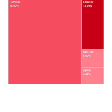
GBPUSD
XAUUSD
76.90%
13.60%
EURUSD
5.09%
USWTI
4.41%