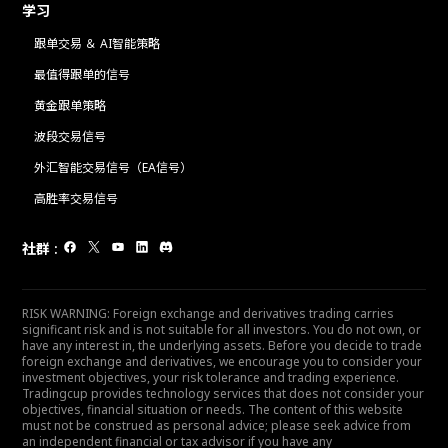
学习
跟单交易 ＆ AI智能策略
最值得跟单的信号
黄金跟单策略
波段交易信号
外汇智能交易信号（EA信号）
高胜率交易信号
社群
:
RISK WARNING: Foreign exchange and derivatives trading carries
significant risk and is not suitable for all investors. You do not own, or
have any interest in, the underlying assets. Before you decide to trade
foreign exchange and derivatives, we encourage you to consider your
investment objectives, your risk tolerance and trading experience.
Tradingcup provides technology services that does not consider your
objectives, financial situation or needs. The content of this website
must not be construed as personal advice; please seek advice from
an independent financial or tax advisor if you have any