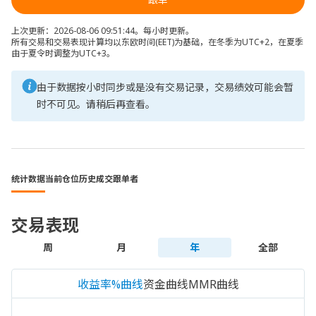
上次更新：2026-08-06 09:51:44。每小时更新。
所有交易和交易表现计算均以东欧时间(EET)为基础，在冬季为UTC+2，在夏季
由于夏令时调整为UTC+3。
由于数据按小时同步或是没有交易记录，交易绩效可能会暂
时不可见。请稍后再查看。
统计数据
当前仓位
历史成交
跟单者
交易表现
周
月
年
全部
收益率%曲线
资金曲线
MMR曲线