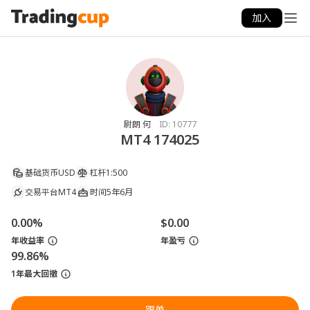
加入
尉朗 何
ID:
10777
MT4 174025
基础货币
USD
杠杆
1:500
交易平台
MT4
时间
5年6月
0.00%
$0.00
年收益率
年盈亏
99.86%
1年最大回撤
跟单