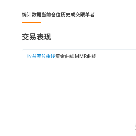
统计数据
当前仓位
历史成交
跟单者
交易表现
收益率%曲线
资金曲线
MMR曲线