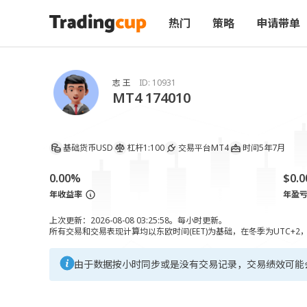
热门
策略
申请带单
志 王
ID:
10931
MT4 174010
基础货币
USD
杠杆
1:100
交易平台
MT4
时间
5年7月
0.00%
$0.0
年收益率
年盈
上次更新：2026-08-08 03:25:58。每小时更新。
所有交易和交易表现计算均以东欧时间(EET)为基础，在冬季为UTC+2
由于数据按小时同步或是没有交易记录，交易绩效可能