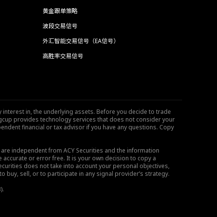
黄金跟单策略
波段交易信号
外汇智能交易信号（EA信号）
高胜率交易信号
 interest in, the underlying assets. Before you decide to trade
ngcup provides technology services that does not consider your
endent financial or tax advisor if you have any questions. Copy
s are independent from ACY Securities and the information
 accurate or error free. It is your own decision to copy a
ecurities does not take into account your personal objectives,
buy, sell, or to participate in any signal provider’s strategy.
).