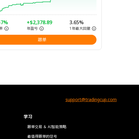
57%
+$2,378.89
3.65%
率
年盈亏
1年最大回撤
跟单
support@tradingcup.com
学习
跟单交易 ＆ AI智能策略
最值得跟单的信号