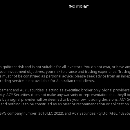
免费财经插件
nificant risk and is not suitable for all investors. You do not own, or have any
our investment objectives, your risk tolerance and trading experience. Tradi
site must not be construed as personal advice; please seek advice from an indep
rading service is not available for Australian retail clients.
gement and ACY Securities is acting as executing broker only. Signal provider
vity. ACY Securities does not make any warranty or representation that they’ll be
de by a signal provider will be deemed to be your own trading decisions. ACY S
and nothing is to be construed as an offer or recommendation or solicitation to 
), SVG company number: 2610 LLC 2022), and ACY Securities Pty Ltd (AFSL 403863