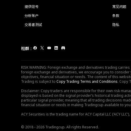
提供信号
常见问题
分析账户
条款
交易者测试
隐私
社群
:
RISK WARNING: Foreign exchange and derivatives trading carries sig
foreign exchange and derivatives, we encourage you to consider y
objectives, financial situation or needs. The content of this web
Trading is subject to
Copy Trading Terms and Conditions
. Copy T
Disclaimer: Copy traders are responsible for their own risk mana
displayed is based on the signal provider’s historical trading acti
particular signal provider, meaning that all trading decisions ma
financial situation or needs in making Tradingcup available to you 
ACY Securities is the trading name for ACY Capital LLC ('ACY LLC'
© 2018 - 2026 Tradingcup. All rights Reserved.