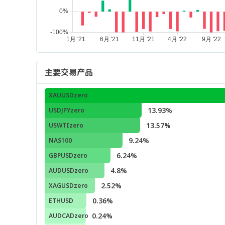
主要交易产品
XAUUSDzero
13.93%
USDJPYzero
13.57%
USWTIzero
9.24%
NAS100
6.24%
GBPUSDzero
4.8%
AUDUSDzero
2.52%
XAGUSDzero
0.36%
ETHUSD
0.24%
AUDCADzero