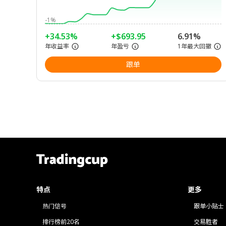
-1%
+34.53%
+$693.95
6.91%
年收益率
年盈亏
1年最大回撤
跟单
特点
更多
热门信号
跟单小贴士
排行榜前20名
交易胜者