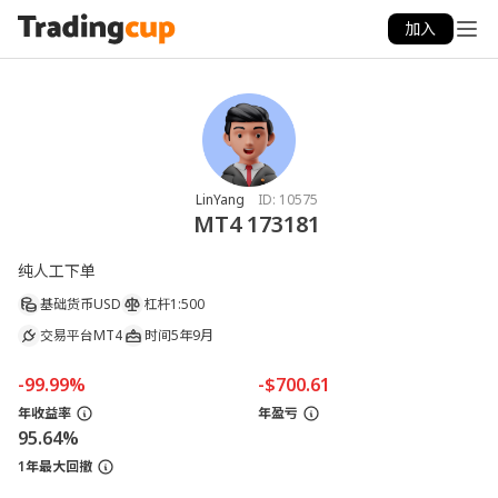
加入
LinYang
ID:
10575
MT4 173181
纯人工下单
基础货币
USD
杠杆
1:500
交易平台
MT4
时间
5年9月
-99.99%
-$700.61
年收益率
年盈亏
95.64%
1年最大回撤