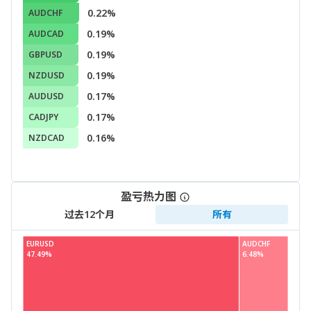
0.22%
AUDCHF
0.19%
AUDCAD
0.19%
GBPUSD
0.19%
NZDUSD
0.17%
AUDUSD
0.17%
CADJPY
0.16%
NZDCAD
盈亏热力图
过去12个月
所有
EURUSD
AUDCHF
47.49%
6.48%