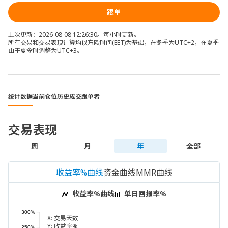
跟单
上次更新：2026-08-08 12:26:30。每小时更新。
所有交易和交易表现计算均以东欧时间(EET)为基础，在冬季为UTC+2，在夏季
由于夏令时调整为UTC+3。
统计数据
当前仓位
历史成交
跟单者
交易表现
周
月
年
全部
收益率%曲线
资金曲线
MMR曲线
收益率%曲线
单日回报率%
300%
X:
交易天数
Y:
收益率%
250%