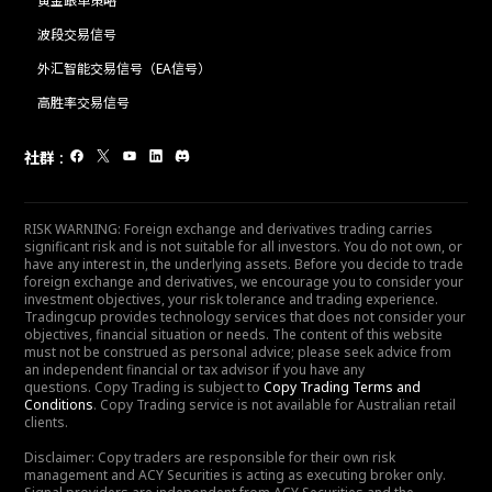
黄金跟单策略
波段交易信号
外汇智能交易信号（EA信号）
高胜率交易信号
社群
:
RISK WARNING: Foreign exchange and derivatives trading carries
significant risk and is not suitable for all investors. You do not own, or
have any interest in, the underlying assets. Before you decide to trade
foreign exchange and derivatives, we encourage you to consider your
investment objectives, your risk tolerance and trading experience.
Tradingcup provides technology services that does not consider your
objectives, financial situation or needs. The content of this website
must not be construed as personal advice; please seek advice from
an independent financial or tax advisor if you have any
questions. Copy Trading is subject to
Copy Trading Terms and
Conditions
. Copy Trading service is not available for Australian retail
clients.
Disclaimer: Copy traders are responsible for their own risk
management and ACY Securities is acting as executing broker only.