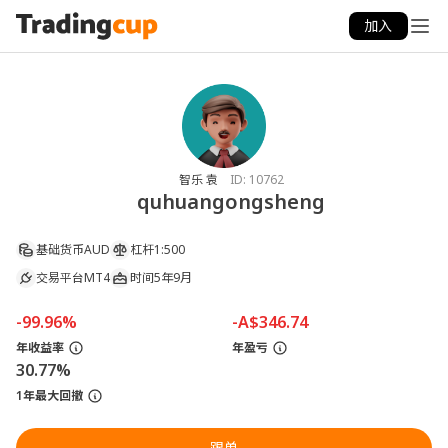
加入
智乐 袁
ID:
10762
quhuangongsheng
基础货币
AUD
杠杆
1:500
交易平台
MT4
时间
5年9月
-99.96%
-A$346.74
年收益率
年盈亏
30.77%
1年最大回撤
跟单