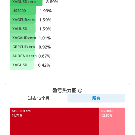
8.89%
XAGUSDzero
1.93%
US2000
1.59%
XAGEURzero
1.59%
XAUUSD
1.01%
XAGAUDzero
0.92%
GBPCHFzero
0.67%
AUDCNHzero
0.42%
XAGUSD
盈亏热力图
过去12个月
所有
XAUUSDzero
US2000
41.71%
12.80%