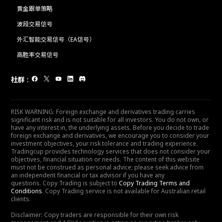
黄金跟单策略
波段交易信号
外汇智能交易信号（EA信号）
高胜率交易信号
社群
:
RISK WARNING: Foreign exchange and derivatives trading carries
significant risk and is not suitable for all investors. You do not own, or
have any interest in, the underlying assets. Before you decide to trade
foreign exchange and derivatives, we encourage you to consider your
investment objectives, your risk tolerance and trading experience.
Tradingcup provides technology services that does not consider your
objectives, financial situation or needs. The content of this website
must not be construed as personal advice; please seek advice from
an independent financial or tax advisor if you have any
questions. Copy Trading is subject to
Copy Trading Terms and
Conditions
. Copy Trading service is not available for Australian retail
clients.
Disclaimer: Copy traders are responsible for their own risk