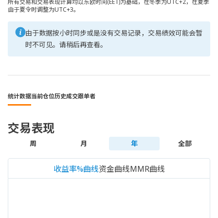
所有交易和交易表现计算均以东欧时间(EET)为基础，在冬季为UTC+2，在夏季
由于夏令时调整为UTC+3。
由于数据按小时同步或是没有交易记录，交易绩效可能会暂
时不可见。请稍后再查看。
统计数据
当前仓位
历史成交
跟单者
交易表现
周
月
年
全部
收益率%曲线
资金曲线
MMR曲线