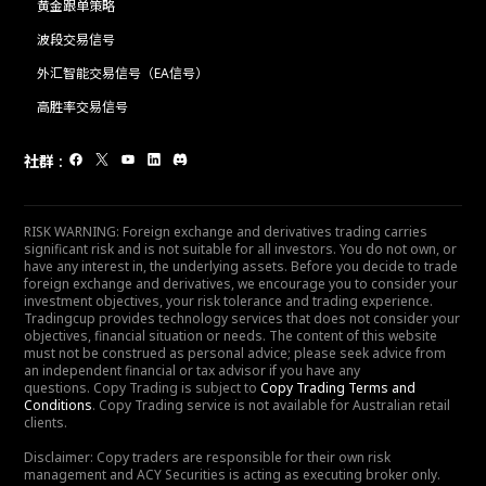
黄金跟单策略
波段交易信号
外汇智能交易信号（EA信号）
高胜率交易信号
社群
:
RISK WARNING: Foreign exchange and derivatives trading carries
significant risk and is not suitable for all investors. You do not own, or
have any interest in, the underlying assets. Before you decide to trade
foreign exchange and derivatives, we encourage you to consider your
investment objectives, your risk tolerance and trading experience.
Tradingcup provides technology services that does not consider your
objectives, financial situation or needs. The content of this website
must not be construed as personal advice; please seek advice from
an independent financial or tax advisor if you have any
questions. Copy Trading is subject to
Copy Trading Terms and
Conditions
. Copy Trading service is not available for Australian retail
clients.
Disclaimer: Copy traders are responsible for their own risk
management and ACY Securities is acting as executing broker only.