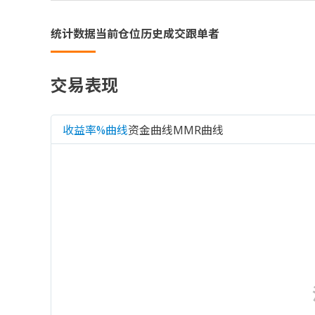
统计数据
当前仓位
历史成交
跟单者
交易表现
收益率%曲线
资金曲线
MMR曲线