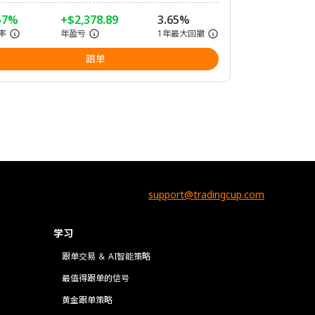
57%
+$2,378.89
3.65%
率
年盈亏
1年最大回撤
跟单
support@tradingcup.com
学习
跟单交易 ＆ AI智能策略
最值得跟单的信号
黄金跟单策略