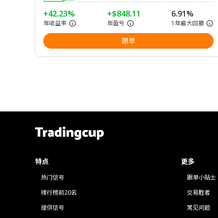
+42.23%
+$848.11
6.91%
年收益率
年盈亏
1年最大回撤
跟单
特点
更多
热门信号
跟单小贴士
排行榜前20名
交易胜者
提供信号
常见问题