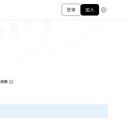
登录
加入
大回撤