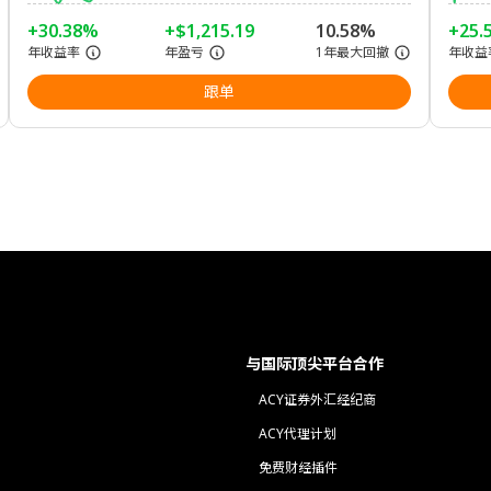
+30.38%
+$1,215.19
10.58%
+25.
年收益率
年盈亏
1年最大回撤
年收益
跟单
与国际顶尖平台合作
ACY证券外汇经纪商
ACY代理计划
免费财经插件