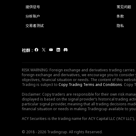
提供信号
常见问题
分析账户
条款
交易者测试
隐私
社群
:
RISK WARNING: Foreign exchange and derivatives trading carries sig
foreign exchange and derivatives, we encourage you to consider y
objectives, financial situation or needs. The content of this web
Trading is subject to
Copy Trading Terms and Conditions
. Copy T
Disclaimer: Copy traders are responsible for their own risk mana
displayed is based on the signal provider’s historical trading acti
particular signal provider, meaning that all trading decisions ma
financial situation or needs in making Tradingcup available to you 
ACY Securities is the trading name for ACY Capital LLC ('ACY LLC'
© 2018 - 2026 Tradingcup. All rights Reserved.