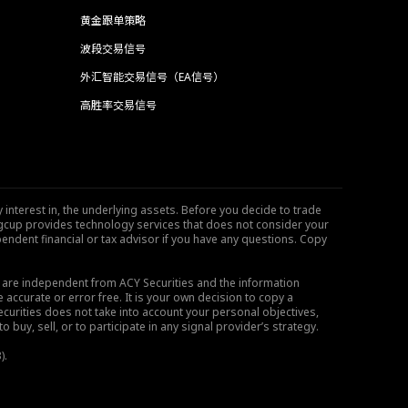
黄金跟单策略
波段交易信号
外汇智能交易信号（EA信号）
高胜率交易信号
 interest in, the underlying assets. Before you decide to trade
ngcup provides technology services that does not consider your
endent financial or tax advisor if you have any questions. Copy
s are independent from ACY Securities and the information
 accurate or error free. It is your own decision to copy a
ecurities does not take into account your personal objectives,
buy, sell, or to participate in any signal provider’s strategy.
).