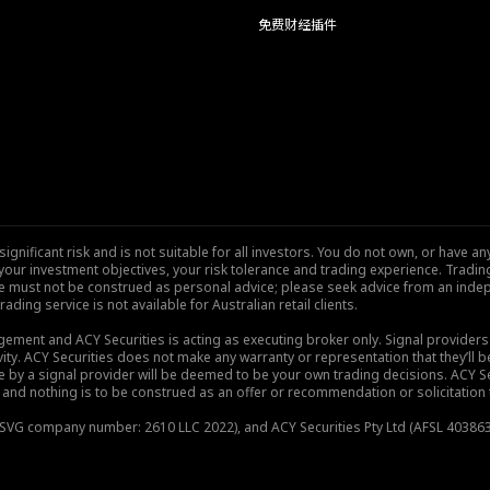
免费财经插件
nificant risk and is not suitable for all investors. You do not own, or have any
our investment objectives, your risk tolerance and trading experience. Tradi
site must not be construed as personal advice; please seek advice from an indep
rading service is not available for Australian retail clients.
gement and ACY Securities is acting as executing broker only. Signal provider
vity. ACY Securities does not make any warranty or representation that they’ll be
de by a signal provider will be deemed to be your own trading decisions. ACY S
and nothing is to be construed as an offer or recommendation or solicitation to 
), SVG company number: 2610 LLC 2022), and ACY Securities Pty Ltd (AFSL 403863