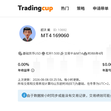
热门
策略
申请带单
超洪 戴
ID:
10692
MT4 169060
基础货币
USD
杠杆
1:500
交易平台
MT4
时间
6年4月
0.00%
$0.0
年收益率
年盈
上次更新：2026-08-08 03:25:58。每小时更新。
所有交易和交易表现计算均以东欧时间(EET)为基础，在冬季为UTC+2
由于数据按小时同步或是没有交易记录，交易绩效可能