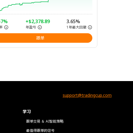
57%
+$2,378.89
3.65%
率
年盈亏
1年最大回撤
跟单
support@tradingcup.com
学习
跟单交易 ＆ AI智能策略
最值得跟单的信号