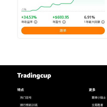
-1%
+34.53%
+$693.95
6.91%
年收益率
年盈亏
1年最大回撤
跟单
特点
更多
热门信号
跟单小贴士
排行榜前20名
交易胜者