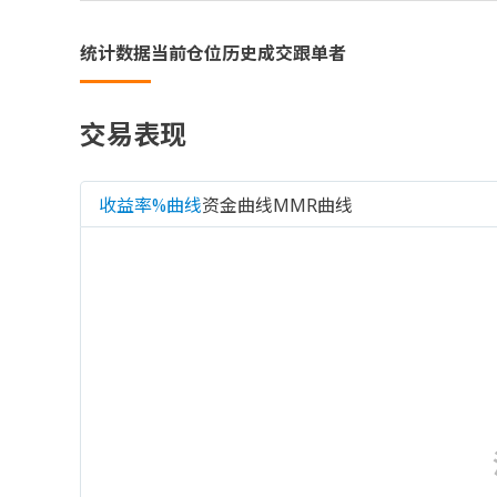
统计数据
当前仓位
历史成交
跟单者
交易表现
收益率%曲线
资金曲线
MMR曲线