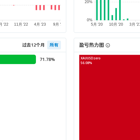
盈亏热力图
过去12个月
所有
XAUUSDzero
71.78%
56.08%