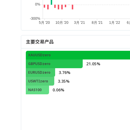
主要交易产品
XAUUSDzero
21.05%
GBPUSDzero
3.76%
EURUSDzero
3.35%
USWTIzero
0.06%
NAS100