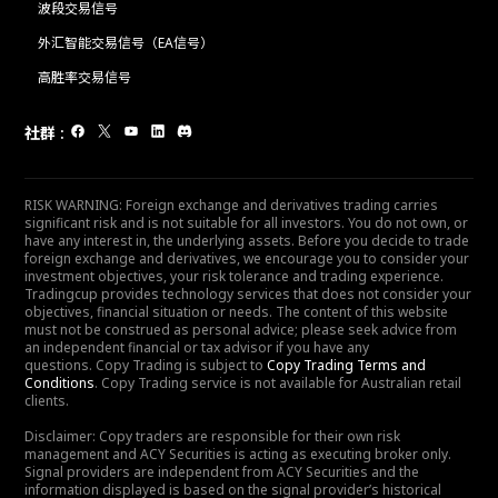
波段交易信号
外汇智能交易信号（EA信号）
高胜率交易信号
社群
:
RISK WARNING: Foreign exchange and derivatives trading carries
significant risk and is not suitable for all investors. You do not own, or
have any interest in, the underlying assets. Before you decide to trade
foreign exchange and derivatives, we encourage you to consider your
investment objectives, your risk tolerance and trading experience.
Tradingcup provides technology services that does not consider your
objectives, financial situation or needs. The content of this website
must not be construed as personal advice; please seek advice from
an independent financial or tax advisor if you have any
questions. Copy Trading is subject to
Copy Trading Terms and
Conditions
. Copy Trading service is not available for Australian retail
clients.
Disclaimer: Copy traders are responsible for their own risk
management and ACY Securities is acting as executing broker only.
Signal providers are independent from ACY Securities and the
information displayed is based on the signal provider’s historical