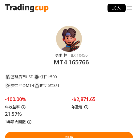
加入
勇求 林
ID:
10456
MT4 165766
基础货币
USD
杠杆
1:500
交易平台
MT4
时间
6年8月
-100.00%
-$2,871.65
年收益率
年盈亏
21.57%
1年最大回撤
跟单