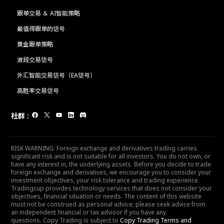
跟单交易 ＆ AI智能策略
最值得跟单的信号
黄金跟单策略
波段交易信号
外汇智能交易信号（EA信号）
高胜率交易信号
社群
:
RISK WARNING: Foreign exchange and derivatives trading carries
significant risk and is not suitable for all investors. You do not own, or
have any interest in, the underlying assets. Before you decide to trade
foreign exchange and derivatives, we encourage you to consider your
investment objectives, your risk tolerance and trading experience.
Tradingcup provides technology services that does not consider your
objectives, financial situation or needs. The content of this website
must not be construed as personal advice; please seek advice from
an independent financial or tax advisor if you have any
questions. Copy Trading is subject to
Copy Trading Terms and