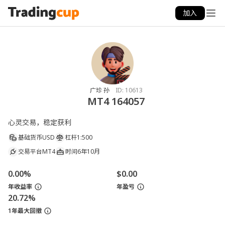
加入
广珍 孙
ID:
10613
MT4 164057
心灵交易，稳定获利
基础货币
USD
杠杆
1:500
交易平台
MT4
时间
6年10月
0.00%
$0.00
年收益率
年盈亏
20.72%
1年最大回撤