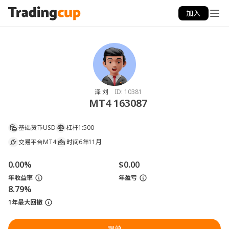
加入
泽 刘
ID:
10381
MT4 163087
基础货币
USD
杠杆
1:500
交易平台
MT4
时间
6年11月
0.00%
$0.00
年收益率
年盈亏
8.79%
1年最大回撤
跟单