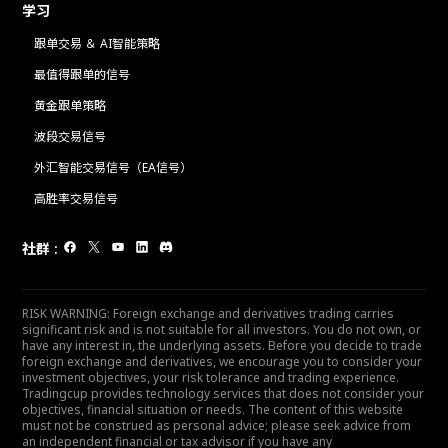
学习
跟单交易 ＆ AI智能策略
最值得跟单的信号
黄金跟单策略
波段交易信号
外汇智能交易信号（EA信号）
高胜率交易信号
社群
:
RISK WARNING: Foreign exchange and derivatives trading carries
significant risk and is not suitable for all investors. You do not own, or
have any interest in, the underlying assets. Before you decide to trade
foreign exchange and derivatives, we encourage you to consider your
investment objectives, your risk tolerance and trading experience.
Tradingcup provides technology services that does not consider your
objectives, financial situation or needs. The content of this website
must not be construed as personal advice; please seek advice from
an independent financial or tax advisor if you have any