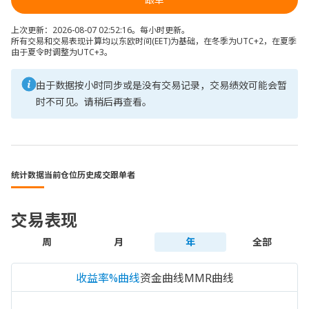
上次更新：2026-08-07 02:52:16。每小时更新。
所有交易和交易表现计算均以东欧时间(EET)为基础，在冬季为UTC+2，在夏季
由于夏令时调整为UTC+3。
由于数据按小时同步或是没有交易记录，交易绩效可能会暂
时不可见。请稍后再查看。
统计数据
当前仓位
历史成交
跟单者
交易表现
周
月
年
全部
收益率%曲线
资金曲线
MMR曲线