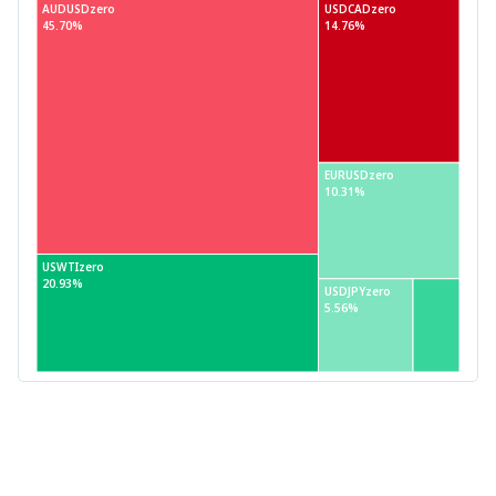
AUDUSDzero
USDCADzero
45.70%
14.76%
EURUSDzero
10.31%
USWTIzero
20.93%
USDJPYzero
5.56%