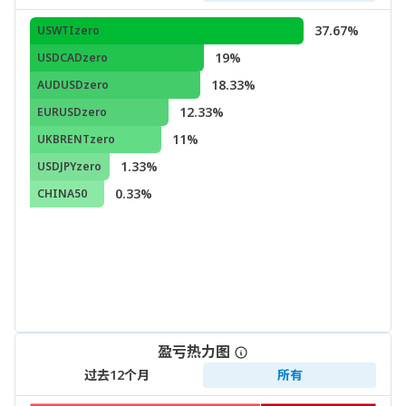
37.67%
USWTIzero
19%
USDCADzero
18.33%
AUDUSDzero
12.33%
EURUSDzero
11%
UKBRENTzero
1.33%
USDJPYzero
0.33%
CHINA50
盈亏热力图
过去12个月
所有