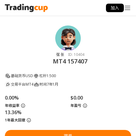
加入
强 张
ID:
10404
MT4 157407
基础货币
USD
杠杆
1:500
交易平台
MT4
时间
7年1月
0.00%
$0.00
年收益率
年盈亏
13.36%
1年最大回撤
跟单