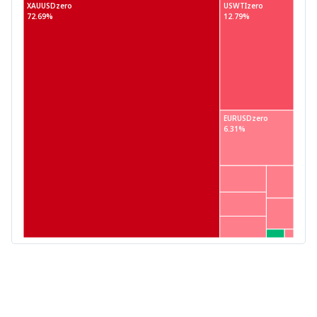
XAUUSDzero
USWTIzero
72.69%
12.79%
EURUSDzero
6.31%