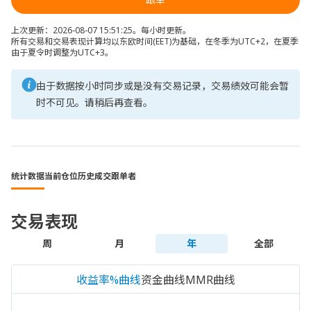
上次更新：2026-08-07 15:51:25。每小时更新。
所有交易和交易表现计算均以东欧时间(EET)为基础，在冬季为UTC+2，在夏季
由于夏令时调整为UTC+3。
由于数据按小时同步或是没有交易记录，交易绩效可能会暂
时不可见。请稍后再查看。
统计数据
当前仓位
历史成交
跟单者
交易表现
周
月
年
全部
收益率%曲线
资金曲线
MMR曲线