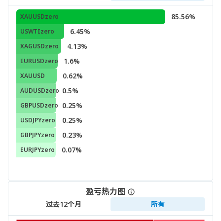
85.56%
XAUUSDzero
6.45%
USWTIzero
4.13%
XAGUSDzero
1.6%
EURUSDzero
0.62%
XAUUSD
0.5%
AUDUSDzero
0.25%
GBPUSDzero
0.25%
USDJPYzero
0.23%
GBPJPYzero
0.07%
EURJPYzero
盈亏热力图
过去12个月
所有