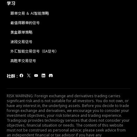
学习
跟单交易 ＆ AI智能策略
最值得跟单的信号
黄金跟单策略
波段交易信号
外汇智能交易信号（EA信号）
高胜率交易信号
社群
:
RISK WARNING: Foreign exchange and derivatives trading carries
significant risk and is not suitable for all investors. You do not own, or
have any interest in, the underlying assets. Before you decide to trade
foreign exchange and derivatives, we encourage you to consider your
investment objectives, your risk tolerance and trading experience.
Tradingcup provides technology services that does not consider your
objectives, financial situation or needs. The content of this website
must not be construed as personal advice; please seek advice from
an independent financial or tax advisor if you have any