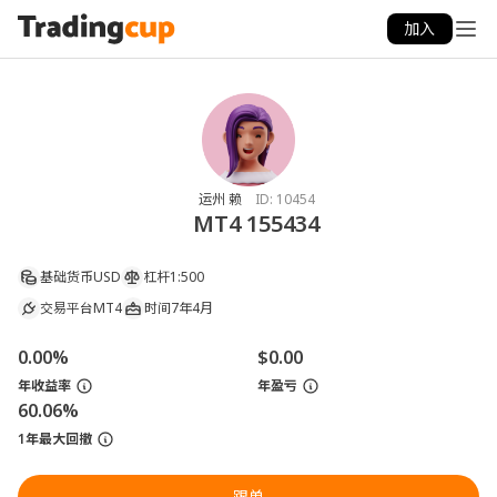
加入
运州 赖
ID:
10454
MT4 155434
基础货币
USD
杠杆
1:500
交易平台
MT4
时间
7年4月
0.00%
$0.00
年收益率
年盈亏
60.06%
1年最大回撤
跟单