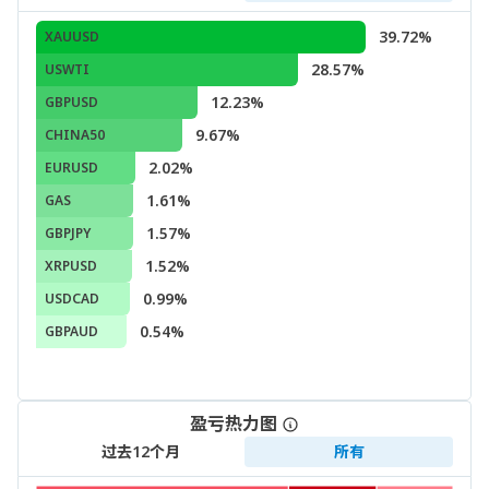
39.72%
XAUUSD
28.57%
USWTI
12.23%
GBPUSD
9.67%
CHINA50
2.02%
EURUSD
1.61%
GAS
1.57%
GBPJPY
1.52%
XRPUSD
0.99%
USDCAD
0.54%
GBPAUD
盈亏热力图
过去12个月
所有