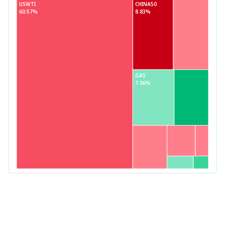
USWTI
CHINA50
60.57%
8.83%
GAS
7.06%