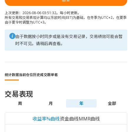
上次更新：2026-08-06 03:51:32。每小时更新。
所有交易和交易表现计算均以东欧时间(EET)为基础，在冬季为UTC+2，在夏季
由于夏令时调整为UTC+3。
由于数据按小时同步或是没有交易记录，交易绩效可能会暂
时不可见。请稍后再查看。
统计数据
当前仓位
历史成交
跟单者
交易表现
周
月
年
全部
收益率%曲线
资金曲线
MMR曲线