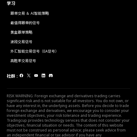
学习
跟单交易 ＆ AI智能策略
最值得跟单的信号
黄金跟单策略
波段交易信号
外汇智能交易信号（EA信号）
高胜率交易信号
社群
:
RISK WARNING: Foreign exchange and derivatives trading carries
significant risk and is not suitable for all investors. You do not own, or
have any interest in, the underlying assets. Before you decide to trade
foreign exchange and derivatives, we encourage you to consider your
investment objectives, your risk tolerance and trading experience.
Tradingcup provides technology services that does not consider your
objectives, financial situation or needs. The content of this website
must not be construed as personal advice; please seek advice from
an independent financial or tax advisor if you have any