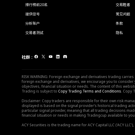
排行榜前20名
交易胜者
提供信号
常见问题
分析账户
条款
交易者测试
隐私
社群
:
RISK WARNING: Foreign exchange and derivatives trading carries sig
foreign exchange and derivatives, we encourage you to consider y
objectives, financial situation or needs. The content of this web
Trading is subject to
Copy Trading Terms and Conditions
. Copy T
Disclaimer: Copy traders are responsible for their own risk mana
displayed is based on the signal provider’s historical trading acti
particular signal provider, meaning that all trading decisions ma
financial situation or needs in making Tradingcup available to you 
ACY Securities is the trading name for ACY Capital LLC ('ACY LLC'