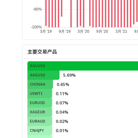
主要交易产品
XAUUSD
5.69%
XAGUSD
0.65%
CHINAH
0.11%
USWTI
0.07%
EURUSD
0.04%
XAGEUR
0.02%
EURAUD
0.01%
CNHJPY