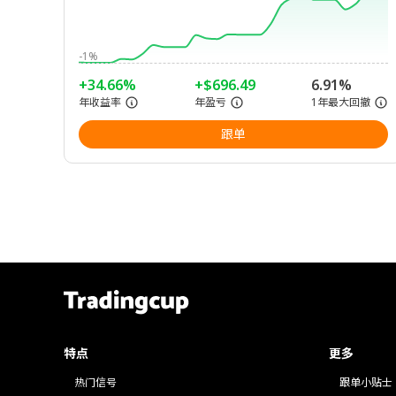
-1%
+34.66%
+$696.49
6.91%
年收益率
年盈亏
1年最大回撤
跟单
特点
更多
热门信号
跟单小贴士