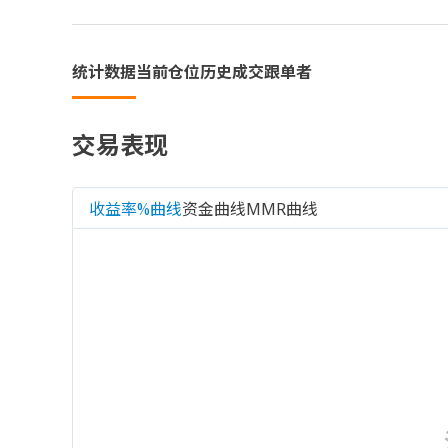
统计数据
当前仓位
历史成交
跟单者
交易表现
收益率%曲线
资金曲线
MMR曲线