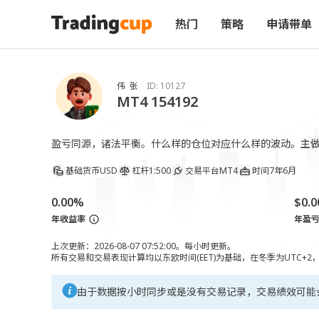
热门
策略
申请带单
伟 张
ID:
10127
MT4 154192
盈亏同源，诸法平衡。什么样的仓位对应什么样的波动。主
基础货币
USD
杠杆
1:500
交易平台
MT4
时间
7年6月
0.00%
$0.0
年收益率
年盈
上次更新：2026-08-07 07:52:00。每小时更新。
所有交易和交易表现计算均以东欧时间(EET)为基础，在冬季为UTC+2
由于数据按小时同步或是没有交易记录，交易绩效可能