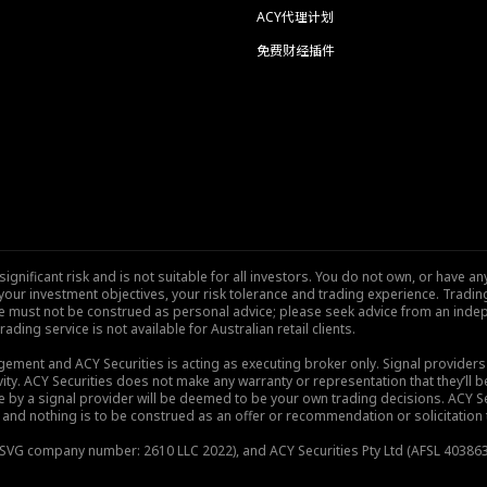
ACY代理计划
免费财经插件
nificant risk and is not suitable for all investors. You do not own, or have any
our investment objectives, your risk tolerance and trading experience. Tradi
site must not be construed as personal advice; please seek advice from an indep
rading service is not available for Australian retail clients.
gement and ACY Securities is acting as executing broker only. Signal provider
vity. ACY Securities does not make any warranty or representation that they’ll be
de by a signal provider will be deemed to be your own trading decisions. ACY S
and nothing is to be construed as an offer or recommendation or solicitation to 
), SVG company number: 2610 LLC 2022), and ACY Securities Pty Ltd (AFSL 403863