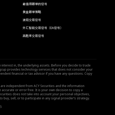
最值得跟单的信号
黄金跟单策略
波段交易信号
外汇智能交易信号（EA信号）
高胜率交易信号
 interest in, the underlying assets. Before you decide to trade
ngcup provides technology services that does not consider your
endent financial or tax advisor if you have any questions. Copy
s are independent from ACY Securities and the information
 accurate or error free. It is your own decision to copy a
ecurities does not take into account your personal objectives,
buy, sell, or to participate in any signal provider’s strategy.
).