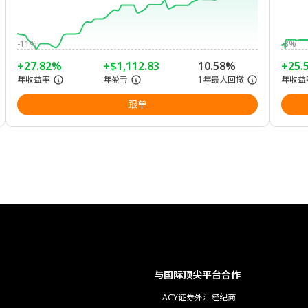
-11%
-3%
+27.82%
+$1,112.83
10.58%
+25.
年收益率
年盈亏
1年最大回撤
年收益
跟单
与国际顶尖平台合作
ACY证券外汇经纪商