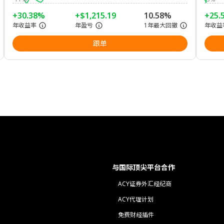
+30.38%
+$1,215.19
10.58%
+25.
年收益率
年盈亏
1年最大回撤
年收益
跟单
与国际顶尖平台合作
ACY证券外汇经纪商
ACY代理计划
免费财经插件