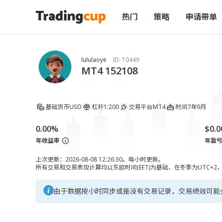
热门
策略
申请带单
lululaoye
ID:
10449
MT4 152108
基础货币
USD
杠杆
1:200
交易平台
MT4
时间
7年9月
0.00%
$0.0
年收益率
年盈
上次更新：2026-08-08 12:26:30。每小时更新。
所有交易和交易表现计算均以东欧时间(EET)为基础，在冬季为UTC+2
由于数据按小时同步或是没有交易记录，交易绩效可能