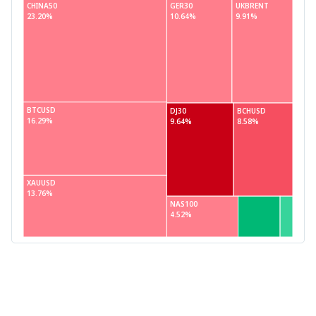
CHINA50
GER30
UKBRENT
23.20%
10.64%
9.91%
BTCUSD
DJ30
BCHUSD
16.29%
9.64%
8.58%
XAUUSD
13.76%
NAS100
4.52%