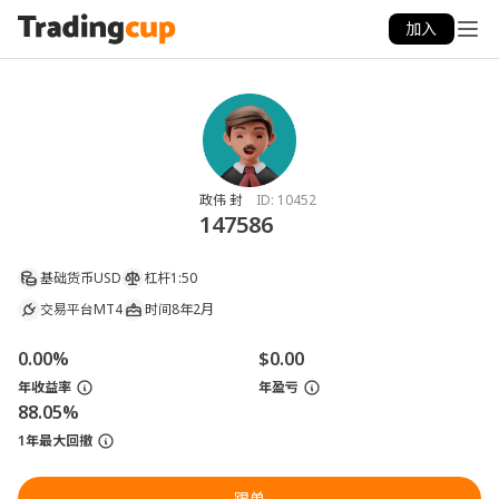
加入
政伟 封
ID:
10452
147586
基础货币
USD
杠杆
1:50
交易平台
MT4
时间
8年2月
0.00%
$0.00
年收益率
年盈亏
88.05%
1年最大回撤
跟单