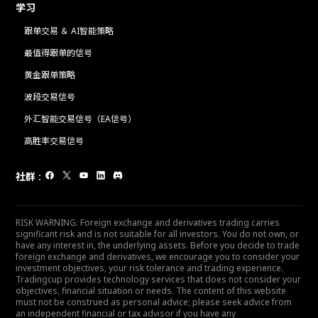
学习
跟单交易 ＆ AI智能策略
最值得跟单的信号
黄金跟单策略
波段交易信号
外汇智能交易信号（EA信号）
高胜率交易信号
社群
:
RISK WARNING: Foreign exchange and derivatives trading carries
significant risk and is not suitable for all investors. You do not own, or
have any interest in, the underlying assets. Before you decide to trade
foreign exchange and derivatives, we encourage you to consider your
investment objectives, your risk tolerance and trading experience.
Tradingcup provides technology services that does not consider your
objectives, financial situation or needs. The content of this website
must not be construed as personal advice; please seek advice from
an independent financial or tax advisor if you have any