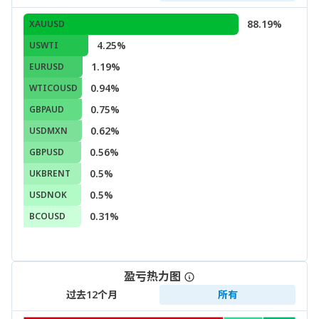
88.19%
XAUUSD
4.25%
USWTI
1.19%
EURUSD
0.94%
WTICOUSD
0.75%
GBPAUD
0.62%
USDMXN
0.56%
GBPUSD
0.5%
UKBRENT
0.5%
USDNOK
0.31%
BCOUSD
盈亏热力图
过去12个月
所有