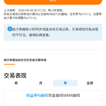
上次更新：2026-08-06 05:51:29。每小时更新。
所有交易和交易表现计算均以东欧时间(EET)为基础，在冬季为UTC+2，在夏季
由于夏令时调整为UTC+3。
由于数据按小时同步或是没有交易记录，交易绩效可能会暂
时不可见。请稍后再查看。
统计数据
当前仓位
历史成交
跟单者
交易表现
周
月
年
全部
收益率%曲线
资金曲线
MMR曲线