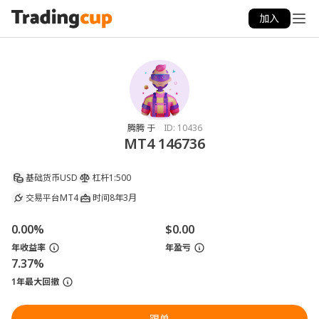
加入
腾腾 于
ID:
10436
MT4 146736
基础货币
USD
杠杆
1:500
交易平台
MT4
时间
8年3月
0.00%
$0.00
年收益率
年盈亏
7.37%
1年最大回撤
跟单