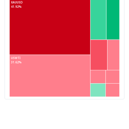
XAUUSD
41.92%
USWTI
31.62%