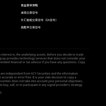
黄金跟单策略
波段交易信号
外汇智能交易信号（EA信号）
高胜率交易信号
 interest in, the underlying assets. Before you decide to trade
ngcup provides technology services that does not consider your
endent financial or tax advisor if you have any questions. Copy
s are independent from ACY Securities and the information
 accurate or error free. It is your own decision to copy a
ecurities does not take into account your personal objectives,
buy, sell, or to participate in any signal provider’s strategy.
).