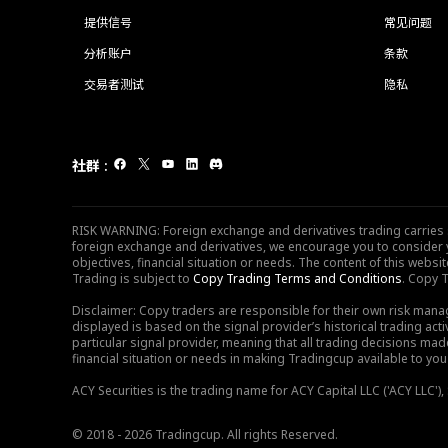
提供信号
常见问题
分析账户
条款
交易者测试
隐私
社群
:
RISK WARNING: Foreign exchange and derivatives trading carries sig
foreign exchange and derivatives, we encourage you to consider y
objectives, financial situation or needs. The content of this web
Trading is subject to
Copy Trading Terms and Conditions
. Copy T
Disclaimer: Copy traders are responsible for their own risk mana
displayed is based on the signal provider’s historical trading acti
particular signal provider, meaning that all trading decisions ma
financial situation or needs in making Tradingcup available to you 
ACY Securities is the trading name for ACY Capital LLC ('ACY LLC'
© 2018 - 2026 Tradingcup. All rights Reserved.