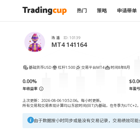
热门
策略
申请带单
浩 潘
ID:
10139
MT4 141164
基础货币
USD
杠杆
1:500
交易平台
MT4
时间
8年8月
0.00%
$0.0
年收益率
年盈
上次更新：2026-08-06 10:52:06。每小时更新。
所有交易和交易表现计算均以东欧时间(EET)为基础，在冬季为UTC+2
由于数据按小时同步或是没有交易记录，交易绩效可能