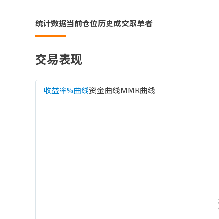
统计数据
当前仓位
历史成交
跟单者
交易表现
收益率%曲线
资金曲线
MMR曲线