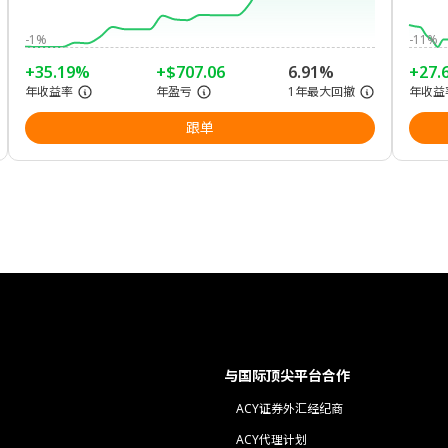
-1%
-11%
+35.19%
+$707.06
6.91%
+27.
年收益率
年盈亏
1年最大回撤
年收益
跟单
与国际顶尖平台合作
ACY证券外汇经纪商
ACY代理计划