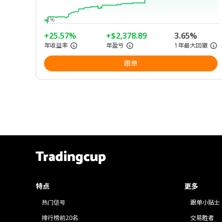
-3%
+25.57%
+$2,378.89
3.65%
年收益率
年盈亏
1年最大回撤
跟单
特点
更多
热门信号
跟单小贴士
排行榜前20名
交易胜者