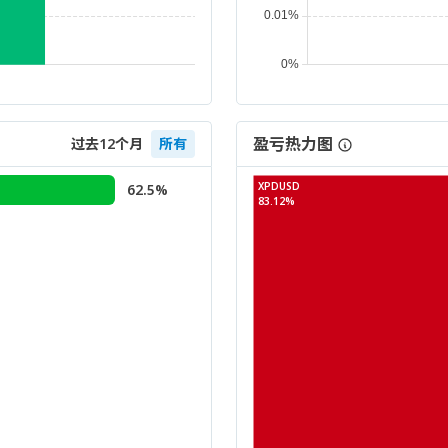
盈亏热力图
过去12个月
所有
XPDUSD
62.5%
83.12%