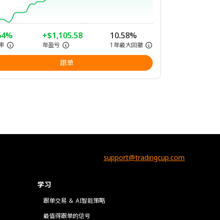
64%
+$1,105.58
10.58%
率
年盈亏
1年最大回撤
跟单
support@tradingcup.com
学习
跟单交易 ＆ AI智能策略
最值得跟单的信号