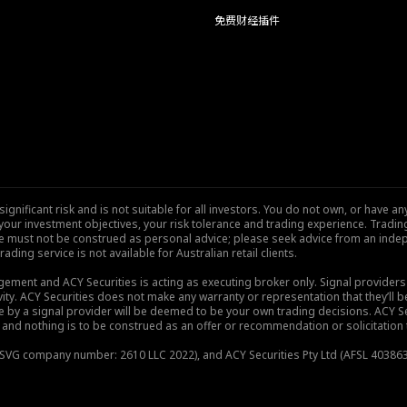
免费财经插件
nificant risk and is not suitable for all investors. You do not own, or have any
our investment objectives, your risk tolerance and trading experience. Tradi
site must not be construed as personal advice; please seek advice from an indep
rading service is not available for Australian retail clients.
gement and ACY Securities is acting as executing broker only. Signal provider
vity. ACY Securities does not make any warranty or representation that they’ll be
de by a signal provider will be deemed to be your own trading decisions. ACY S
and nothing is to be construed as an offer or recommendation or solicitation to 
), SVG company number: 2610 LLC 2022), and ACY Securities Pty Ltd (AFSL 403863