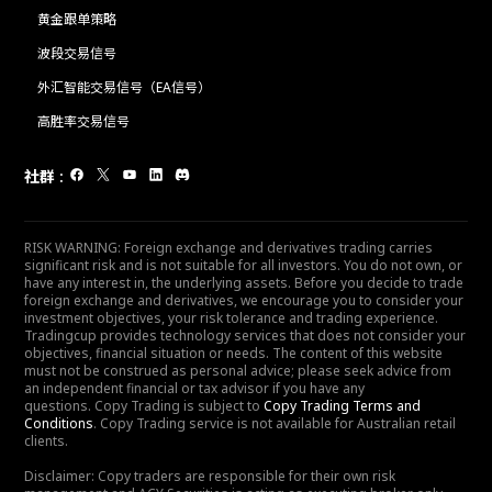
黄金跟单策略
波段交易信号
外汇智能交易信号（EA信号）
高胜率交易信号
社群
:
RISK WARNING: Foreign exchange and derivatives trading carries
significant risk and is not suitable for all investors. You do not own, or
have any interest in, the underlying assets. Before you decide to trade
foreign exchange and derivatives, we encourage you to consider your
investment objectives, your risk tolerance and trading experience.
Tradingcup provides technology services that does not consider your
objectives, financial situation or needs. The content of this website
must not be construed as personal advice; please seek advice from
an independent financial or tax advisor if you have any
questions. Copy Trading is subject to
Copy Trading Terms and
Conditions
. Copy Trading service is not available for Australian retail
clients.
Disclaimer: Copy traders are responsible for their own risk