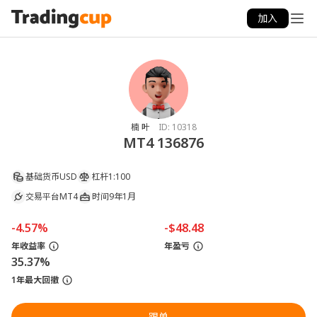
加入
楠 叶
ID:
10318
MT4 136876
基础货币
USD
杠杆
1:100
交易平台
MT4
时间
9年1月
-4.57%
-$48.48
年收益率
年盈亏
35.37%
1年最大回撤
跟单