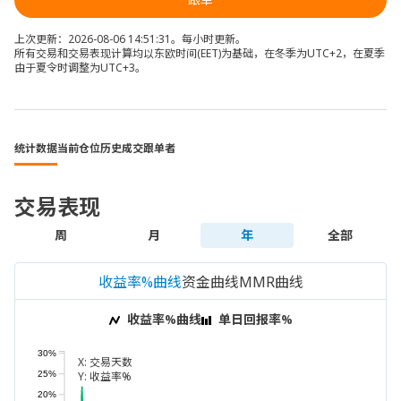
上次更新：2026-08-06 14:51:31。每小时更新。
所有交易和交易表现计算均以东欧时间(EET)为基础，在冬季为UTC+2，在夏季
由于夏令时调整为UTC+3。
统计数据
当前仓位
历史成交
跟单者
交易表现
周
月
年
全部
收益率%曲线
资金曲线
MMR曲线
收益率%曲线
单日回报率%
30%
X:
交易天数
25%
Y:
收益率%
20%