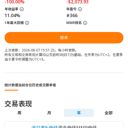
-100.00%
-$2,073.93
年收益率
年盈亏
11.04%
#366
1年最大回撤
MMR排名
跟单
上次更新：2026-08-07 15:51:25。每小时更新。
所有交易和交易表现计算均以东欧时间(EET)为基础，在冬季为UTC+2，在夏季
由于夏令时调整为UTC+3。
统计数据
当前仓位
历史成交
跟单者
交易表现
周
月
年
全部
收益率%曲线
资金曲线
MMR曲线