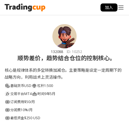
加入
132088
ID:
10252
顺势差价，趋势结合仓位的控制核心。
核心是规律体系的多空转换加减仓。主要策略是设定一定周期下的
战略方向，利用战术上灵活操作。
基础货币
USD
杠杆
1:500
交易平台
MT4
时间
9年5月
订阅费用
$50/月
分润费
10%/月
最低资金
$250 USD