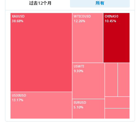
过去12个月
所有
XAUUSD
WTICOUSD
CHINA50
38.68%
12.26%
10.45%
USWTI
9.30%
US30USD
13.17%
EURUSD
5.10%