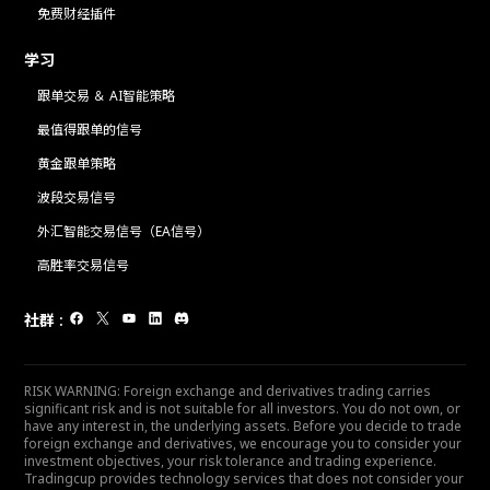
免费财经插件
学习
跟单交易 ＆ AI智能策略
最值得跟单的信号
黄金跟单策略
波段交易信号
外汇智能交易信号（EA信号）
高胜率交易信号
社群
:
RISK WARNING: Foreign exchange and derivatives trading carries
significant risk and is not suitable for all investors. You do not own, or
have any interest in, the underlying assets. Before you decide to trade
foreign exchange and derivatives, we encourage you to consider your
investment objectives, your risk tolerance and trading experience.
Tradingcup provides technology services that does not consider your