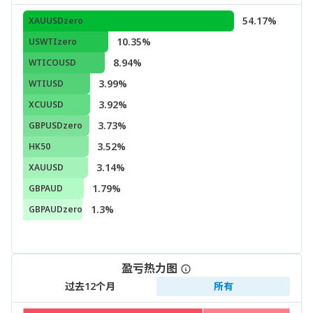
54.17%
XAUUSDzero
10.35%
USWTIzero
8.94%
WTICOUSD
3.99%
WTIUSD
3.92%
XCUUSD
3.73%
GBPUSDzero
3.52%
HK50
3.14%
XAUUSD
1.79%
GBPAUD
1.3%
GBPAUDzero
盈亏热力图
过去12个月
所有