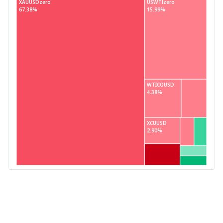
XAUUSDzero
USWTIzero
67.38%
15.99%
WTICOUSD
4.38%
XCUUSD
2.90%