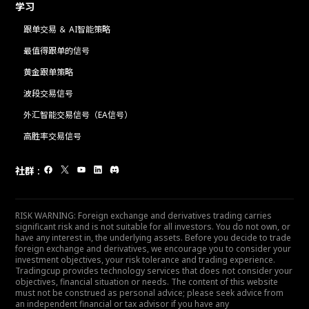
学习
跟单交易 ＆ AI智能策略
最值得跟单的信号
黄金跟单策略
波段交易信号
外汇智能交易信号（EA信号）
高胜率交易信号
社群
:
RISK WARNING: Foreign exchange and derivatives trading carries
significant risk and is not suitable for all investors. You do not own, or
have any interest in, the underlying assets. Before you decide to trade
foreign exchange and derivatives, we encourage you to consider your
investment objectives, your risk tolerance and trading experience.
Tradingcup provides technology services that does not consider your
objectives, financial situation or needs. The content of this website
must not be construed as personal advice; please seek advice from
an independent financial or tax advisor if you have any