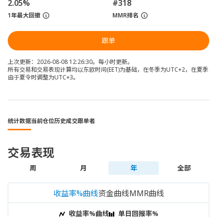
2.05%
#318
1年最大回撤
MMR排名
跟单
上次更新：2026-08-08 12:26:30。每小时更新。
所有交易和交易表现计算均以东欧时间(EET)为基础，在冬季为UTC+2，在夏季
由于夏令时调整为UTC+3。
统计数据
当前仓位
历史成交
跟单者
交易表现
周
月
年
全部
收益率%曲线
资金曲线
MMR曲线
收益率%曲线
单日回报率%