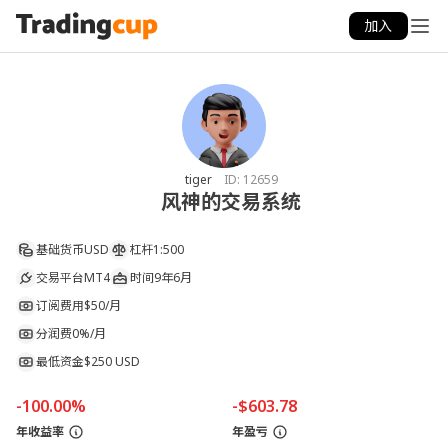
加入
tiger
ID:
12659
风神的交易系统
基础货币
USD
杠杆
1:500
交易平台
MT4
时间
9年6月
订阅费用
$50/月
分润费
0%/月
最低资金
$250 USD
-100.00%
-$603.78
年收益率
年盈亏