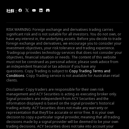
社群
:
RISK WARNING: Foreign exchange and derivatives trading carries
significant risk and is not suitable for all investors. You do not own, or
have any interest in, the underlying assets. Before you decide to trade
foreign exchange and derivatives, we encourage you to consider your
investment objectives, your risk tolerance and trading experience.
Tradingcup provides technology services that does not consider your
objectives, financial situation or needs. The content of this website
must not be construed as personal advice; please seek advice from
an independent financial or tax advisor if you have any
questions. Copy Trading is subject to
Copy Trading Terms and
Conditions
. Copy Trading service is not available for Australian retail
clients.
Disclaimer: Copy traders are responsible for their own risk
management and ACY Securities is acting as executing broker only.
Signal providers are independent from ACY Securities and the
information displayed is based on the signal provider’s historical
trading activity. ACY Securities does not make any warranty or
representation that they’ll be accurate or error free. It is your own
decision to copy a particular signal provider, meaning that all trading
decisions made by a signal provider will be deemed to be your own
trading decisions. ACY Securities does not take into account your