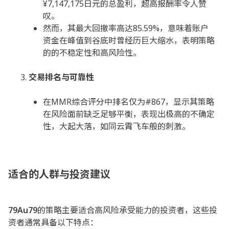
¥7,147,175日元的总盈利，超高报酬率令人赞
叹。
然而，其最大回撤率高达85.59%，意味着账户
资金在峰值到谷底时曾经历巨大缩水，表明策略
的的不稳定性和高风险性。
交易排名与可靠性
在MMR综合评分中排名仅为#867，显示其策略
在风险面前缺乏足够平衡，表现出极高的不确定
性，大起大落，如同云霄飞车般的刺激。
适合的人群与投资建议
79Au79
的策略主要适合高风险承受能力的投资者，这些投
资者通常具备以下特点：