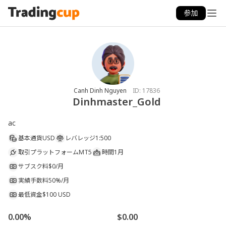
参加
Canh Dinh Nguyen
ID:
17836
Dinhmaster_Gold
ac
基本通貨
USD
レバレッジ
1:500
取引プラットフォーム
MT5
時間
1月
サブスク料
$0/月
実績手数料
50%/月
最低資金
$100 USD
0.00%
$0.00