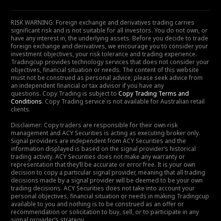
RISK WARNING: Foreign exchange and derivatives trading carries
significant risk and is not suitable for all investors. You do not own, or
have any interest in, the underlying assets. Before you decide to trade
foreign exchange and derivatives, we encourage you to consider your
investment objectives, your risk tolerance and trading experience.
Tradingcup provides technology services that does not consider your
objectives, financial situation or needs. The content of this website
must not be construed as personal advice; please seek advice from
an independent financial or tax advisor if you have any
questions. Copy Trading is subject to
Copy Trading Terms and
Conditions
. Copy Trading service is not available for Australian retail
clients.
Disclaimer: Copy traders are responsible for their own risk
management and ACY Securities is acting as executing broker only.
Signal providers are independent from ACY Securities and the
information displayed is based on the signal provider’s historical
trading activity. ACY Securities does not make any warranty or
representation that they’ll be accurate or error free. It is your own
decision to copy a particular signal provider, meaning that all trading
decisions made by a signal provider will be deemed to be your own
trading decisions. ACY Securities does not take into account your
personal objectives, financial situation or needs in making Tradingcup
available to you and nothing is to be construed as an offer or
recommendation or solicitation to buy, sell, or to participate in any
signal provider’s strategy.