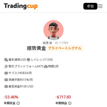
参加
培茂 徐
ID:
17789
顺势黄金
プライベートシグナル
基本通貨
USD
レバレッジ
1:500
取引プラットフォーム
MT5
時間
2月
サブスク料
$30/月
実績手数料
15%/月
最低資金
$100 USD
-53.46%
-$717.83
年間収益
年間損益