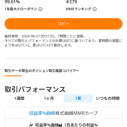
99.61%
#379
1年最大ドローダウン
MMRランキング
コピー
最終更新：2026-08-07 00:51:55。1時間ごとに更新。
すべての取引とパフォーマンスの計算はEETに基づいており、夏時間の調整に
より冬はUTC+2、夏はUTC+3で動作します。
取引データ
現在のポジション
取引履歴
コパイアー
取引パフォーマンス
1週間
1ヶ月
1年
いつもの時間
収益率%曲線
株式曲線
MMRカーブ
収益率%曲線
1日あたりの利益%