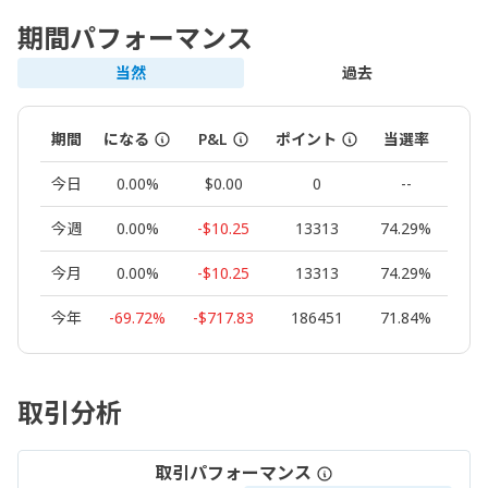
期間パフォーマンス
当然
過去
期間
になる
P&L
ポイント
当選率
ロッ
今日
0.00%
$0.00
0
--
0.
今週
0.00%
-$10.25
13313
74.29%
0.
今月
0.00%
-$10.25
13313
74.29%
0.
今年
-69.72%
-$717.83
186451
71.84%
8.
取引分析
取引パフォーマンス