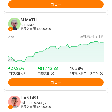
コピー
M MATH
AuraMath
累積入金額
:
$4,000.00
2
29%
年間収益率%曲線
-11%
+27.82%
+$1,112.83
10.58%
年間収益
年間損益
1年最大ドローダウン
コピー
HAN1491
Pull-Back strategy
累積入金額
:
$5,000.00
3