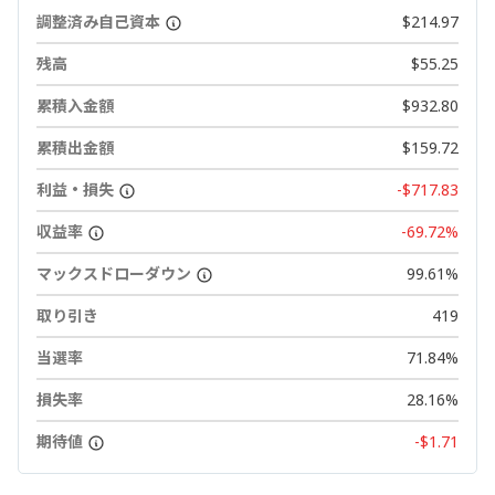
調整済み自己資本
$214.97
残高
$55.25
累積入金額
$932.80
累積出金額
$159.72
利益・損失
-$717.83
収益率
-69.72%
マックスドローダウン
99.61%
取り引き
419
当選率
71.84%
損失率
28.16%
期待値
-$1.71