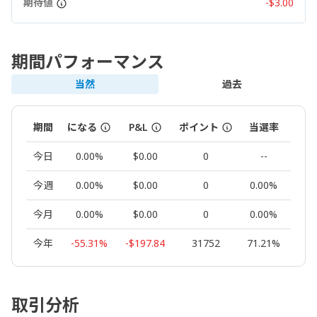
期待値
-$3.00
期間パフォーマンス
当然
過去
期間
になる
P&L
ポイント
当選率
ロッ
今日
0.00%
$0.00
0
--
0.
今週
0.00%
$0.00
0
0.00%
0.
今月
0.00%
$0.00
0
0.00%
0.
今年
-55.31%
-$197.84
31752
71.21%
1.
取引分析