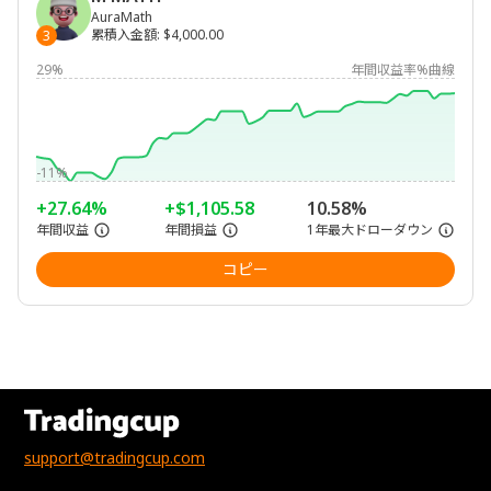
AuraMath
累積入金額
:
$4,000.00
3
29%
年間収益率%曲線
-11%
+27.64%
+$1,105.58
10.58%
年間収益
年間損益
1年最大ドローダウン
コピー
support@tradingcup.com