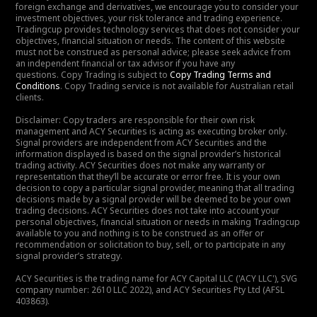
foreign exchange and derivatives, we encourage you to consider your
investment objectives, your risk tolerance and trading experience.
Tradingcup provides technology services that does not consider your
objectives, financial situation or needs. The content of this website
must not be construed as personal advice; please seek advice from
an independent financial or tax advisor if you have any
questions. Copy Trading is subject to
Copy Trading Terms and
Conditions
. Copy Trading service is not available for Australian retail
clients.
Disclaimer: Copy traders are responsible for their own risk
management and ACY Securities is acting as executing broker only.
Signal providers are independent from ACY Securities and the
information displayed is based on the signal provider’s historical
trading activity. ACY Securities does not make any warranty or
representation that they’ll be accurate or error free. It is your own
decision to copy a particular signal provider, meaning that all trading
decisions made by a signal provider will be deemed to be your own
trading decisions. ACY Securities does not take into account your
personal objectives, financial situation or needs in making Tradingcup
available to you and nothing is to be construed as an offer or
recommendation or solicitation to buy, sell, or to participate in any
signal provider’s strategy.
ACY Securities is the trading name for ACY Capital LLC ('ACY LLC'), SVG
company number: 2610 LLC 2022), and ACY Securities Pty Ltd (AFSL
403863).