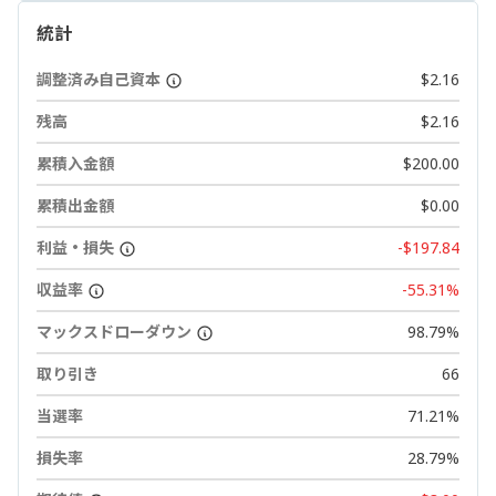
統計
調整済み自己資本
$2.16
残高
$2.16
累積入金額
$200.00
累積出金額
$0.00
利益・損失
-$197.84
収益率
-55.31%
マックスドローダウン
98.79%
取り引き
66
当選率
71.21%
損失率
28.79%