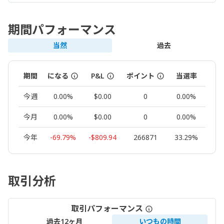
期間パフォーマンス
当然
過去
期間
になる
P&L
ポイント
当選率
ロッ
今週
0.00%
$0.00
0
0.00%
0.
今月
0.00%
$0.00
0
0.00%
0.
今年
-69.79%
-$809.94
266871
33.29%
17
取引分析
取引パフォーマンス
過去12ヶ月
いつもの時間