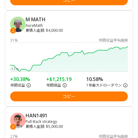
コピー
M MATH
AuraMath
累積入金額
:
$4,000.00
2
31%
年間収益率%曲線
-11%
+30.38%
+$1,215.19
10.58%
年間収益
年間損益
1年最大ドローダウン
コピー
HAN1491
Pull-Back strategy
累積入金額
:
$5,000.00
3
27%
年間収益率%曲線