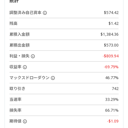
統計
調整済み自己資本
$574.42
残高
$1.42
累積入金額
$1,384.36
累積出金額
$573.00
利益・損失
-$809.94
収益率
-69.79%
マックスドローダウン
46.77%
取り引き
742
当選率
33.29%
損失率
66.71%
期待値
-$1.09