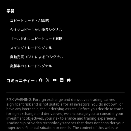
学習
コピートレード × AI戦略
今すぐコピーしたい優良シグナル
ゴールド向けコピートレード戦略
スイングトレードシグナル
自動売買（EA）によるFXシグナル
高勝率のトレードシグナル
コミュニティー
:
RISK WARNING: Foreign exchange and derivatives trading carries
significant risk and is not suitable for all investors. You do not own, or
have any interest in, the underlying assets. Before you decide to trade
foreign exchange and derivatives, we encourage you to consider your
investment objectives, your risk tolerance and trading experience.
Tradingcup provides technology services that does not consider your
objectives, financial situation or needs. The content of this website