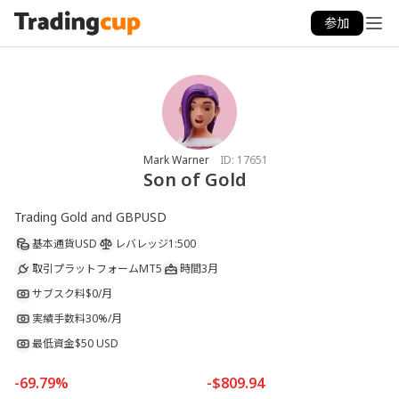
参加
Mark Warner
ID:
17651
Son of Gold
Trading Gold and GBPUSD
基本通貨
USD
レバレッジ
1:500
取引プラットフォーム
MT5
時間
3月
サブスク料
$0/月
実績手数料
30%/月
最低資金
$50 USD
-69.79%
-$809.94