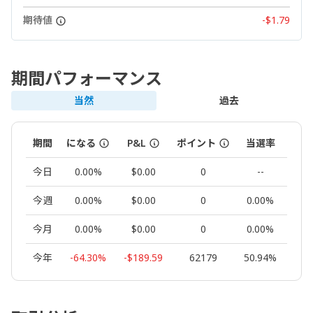
期待値
-$1.79
期間パフォーマンス
当然
過去
期間
になる
P&L
ポイント
当選率
ロッ
今日
0.00%
$0.00
0
--
0.
今週
0.00%
$0.00
0
0.00%
0.
今月
0.00%
$0.00
0
0.00%
0.
今年
-64.30%
-$189.59
62179
50.94%
1.