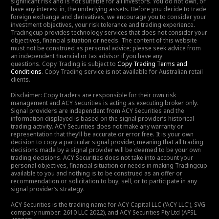
significant risk and is not suitable for all investors. You do not own, or
have any interest in, the underlying assets. Before you decide to trade
foreign exchange and derivatives, we encourage you to consider your
investment objectives, your risk tolerance and trading experience.
Tradingcup provides technology services that does not consider your
objectives, financial situation or needs. The content of this website
must not be construed as personal advice; please seek advice from
an independent financial or tax advisor if you have any
questions. Copy Trading is subject to
Copy Trading Terms and
Conditions
. Copy Trading service is not available for Australian retail
clients.
Disclaimer: Copy traders are responsible for their own risk
management and ACY Securities is acting as executing broker only.
Signal providers are independent from ACY Securities and the
information displayed is based on the signal provider’s historical
trading activity. ACY Securities does not make any warranty or
representation that they’ll be accurate or error free. It is your own
decision to copy a particular signal provider, meaning that all trading
decisions made by a signal provider will be deemed to be your own
trading decisions. ACY Securities does not take into account your
personal objectives, financial situation or needs in making Tradingcup
available to you and nothing is to be construed as an offer or
recommendation or solicitation to buy, sell, or to participate in any
signal provider’s strategy.
ACY Securities is the trading name for ACY Capital LLC ('ACY LLC'), SVG
company number: 2610 LLC 2022), and ACY Securities Pty Ltd (AFSL