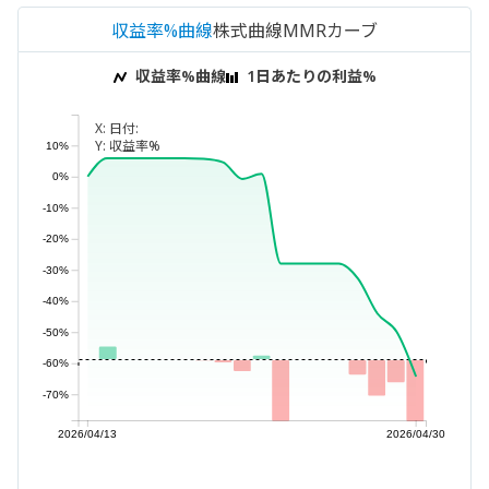
収益率%曲線
株式曲線
MMRカーブ
収益率%曲線
1日あたりの利益%
X:
日付:
Y:
収益率%
10%
0%
-10%
-20%
-30%
-40%
-50%
-60%
-70%
2026/04/13
2026/04/30